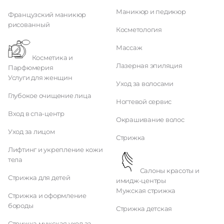
Маникюр и педикюр
Французский маникюр
рисованный
Косметология
Массаж
Косметика и
Лазерная эпиляция
Парфюмерия
Услуги для женщин
Уход за волосами
Глубокое очищение лица
Ногтевой сервис
Вход в спа-центр
Окрашивание волос
Уход за лицом
Стрижка
Лифтинг и укрепление кожи
тела
Салоны красоты и
Стрижка для детей
имидж-центры
Мужская стрижка
Стрижка и оформление
бороды
Стрижка детская
Стрижка мужская уход за