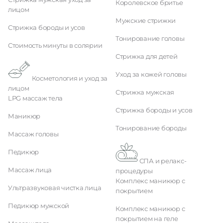
Королевское бритье
лицом
Мужские стрижки
Стрижка бороды и усов
Тонирование головы
Стоимость минуты в солярии
Стрижка для детей
Уход за кожей головы
Косметология и уход за
лицом
Стрижка мужская
LPG массаж тела
Стрижка бороды и усов
Маникюр
Тонирование бороды
Массаж головы
Педикюр
СПА и релакс-
Массаж лица
процедуры
Комплекс маникюр с
Ультразвуковая чистка лица
покрытием
Педикюр мужской
Комплекс маникюр с
покрытием на геле