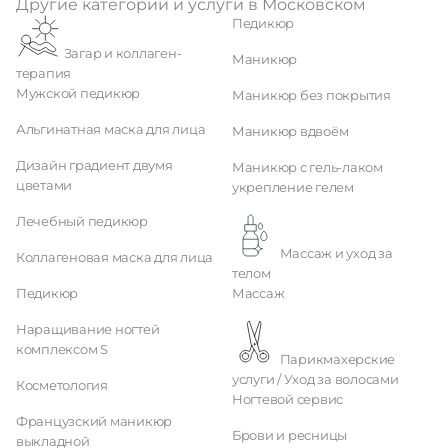
Другие категории и услуги в Московском
Педикюр
Загар и коллаген-
Маникюр
терапия
Мужской педикюр
Маникюр без покрытия
Альгинатная маска для лица
Маникюр вдвоём
Дизайн градиент двумя
Маникюр с гель-лаком
цветами
укрепление гелем
Лечебный педикюр
Массаж и уход за
Коллагеновая маска для лица
телом
Педикюр
Массаж
Наращивание ногтей
комплексом S
Парикмахерские
услуги / Уход за волосами
Косметология
Ногтевой сервис
Французский маникюр
Брови и ресницы
выкладной