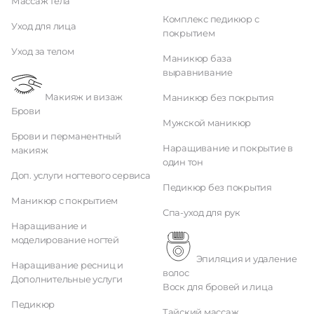
Массаж тела
Комплекс педикюр с
Уход для лица
покрытием
Уход за телом
Маникюр база
выравнивание
Макияж и визаж
Маникюр без покрытия
Брови
Мужской маникюр
Брови и перманентный
Наращивание и покрытие в
макияж
один тон
Доп. услуги ногтевого сервиса
Педикюр без покрытия
Маникюр с покрытием
Спа-уход для рук
Наращивание и
моделирование ногтей
Эпиляция и удаление
Наращивание ресниц и
волос
Дополнительные услуги
Воск для бровей и лица
Педикюр
Тайский массаж