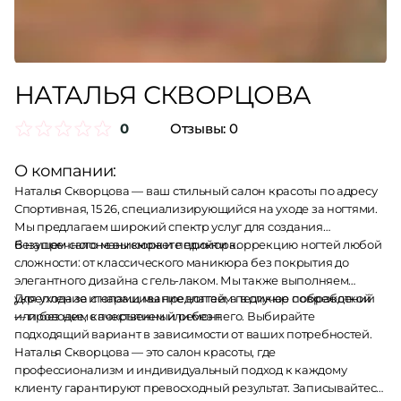
НАТАЛЬЯ СКВОРЦОВА
0
Отзывы:
0
О компании:
Наталья Скворцова — ваш стильный салон красоты по адресу
Спортивная, 15 26, специализирующийся на уходе за ногтями.
Мы предлагаем широкий спектр услуг для создания
безупречного маникюра и педикюра.
В нашем салоне вы сможете пройти коррекцию ногтей любой
сложности: от классического маникюра без покрытия до
элегантного дизайна с гель-лаком. Мы также выполняем
укрепление и наращивание ногтей, а в случае повреждений
Для ухода за стопами мы предлагаем педикюр с обработкой
— проводим качественный ремонт.
или без нее, с покрытием или без него. Выбирайте
подходящий вариант в зависимости от ваших потребностей.
Наталья Скворцова — это салон красоты, где
профессионализм и индивидуальный подход к каждому
клиенту гарантируют превосходный результат. Записывайтесь