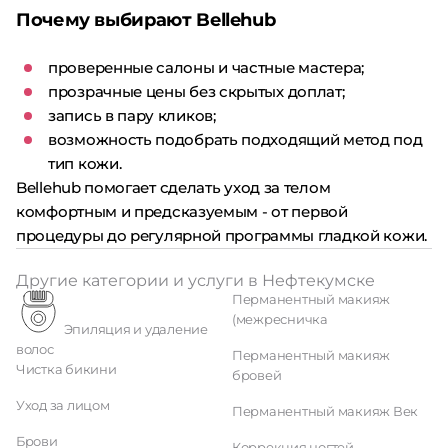
Почему выбирают Bellehub
проверенные салоны и частные мастера;
прозрачные цены без скрытых доплат;
запись в пару кликов;
возможность подобрать подходящий метод под
тип кожи.
Bellehub помогает сделать уход за телом
комфортным и предсказуемым - от первой
процедуры до регулярной программы гладкой кожи.
Другие категории и услуги в Нефтекумске
Перманентный макияж
(межресничка
Эпиляция и удаление
волос
Перманентный макияж
Чистка бикини
бровей
Уход за лицом
Перманентный макияж Век
Брови
Коррекция ногтей