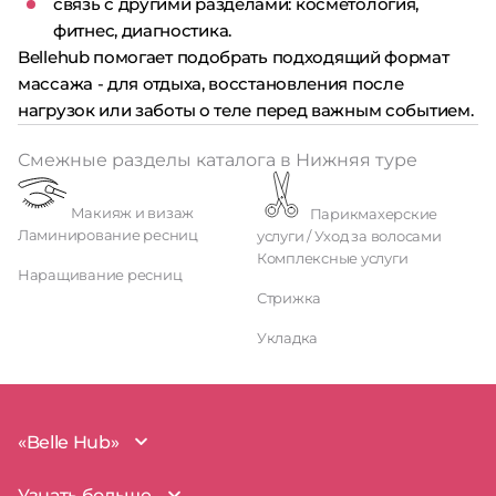
связь с другими разделами: косметология,
фитнес, диагностика.
Bellehub помогает подобрать подходящий формат
массажа - для отдыха, восстановления после
нагрузок или заботы о теле перед важным событием.
Смежные разделы каталога в Нижняя туре
Макияж и визаж
Парикмахерские
Ламинирование ресниц
услуги / Уход за волосами
Комплексные услуги
Наращивание ресниц
Стрижка
Укладка
«Belle Hub»
О проекте
Узнать больше