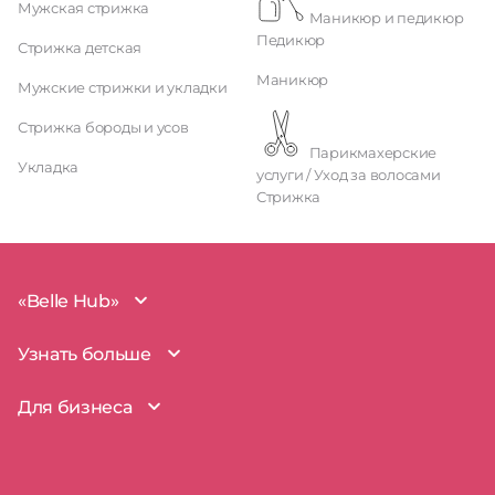
Мужская стрижка
Маникюр и педикюр
Педикюр
Стрижка детская
Маникюр
Мужские стрижки и укладки
Стрижка бороды и усов
Парикмахерские
Укладка
услуги / Уход за волосами
Стрижка
«Belle Hub»
О проекте
Узнать больше
Миссия
Наша команда
BelleHub для вас
Для бизнеса
Пользовательское соглашение
Вопросы и ответы
Согласие на обработку данных
Наш блог
BelleHub для бизнеса
Политика использования cookie
Покрытие рынка
Добавить бизнес