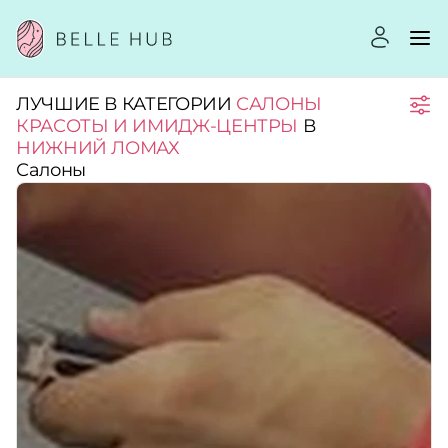
ЛУЧШИЕ В КАТЕГОРИИ
САЛОНЫ
Город:
КРАСОТЫ И ИМИДЖ-ЦЕНТРЫ
В
НИЖНИЙ ЛОМАХ
Салоны
Категории:
Рейтинг:
Стоимость услуг:
Принимает сертификаты
Применить