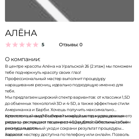
АЛËНА
5
Отзывы:
0
О компании:
В центре красоты Алëна на Уральской 26 (2 этаж) мы поможем
тебе подчеркнуть красоту своих глаз!
Профессиональный мастер выполнит процедуру
наращивания ресниц, идеально подходящую именно для
тебя.
Мы предлагаем широкий спектр вариантов: от классики 1,5D
до объемных технологий 3D и 4-5D, а также эффектные стили
Американка и Барби. Хочешь получить максимально
естественный вид? Выбирай мокрый метод наращивания
Кроме того, в нашем салоне ты найдешь пенку для домашнего
ресниц - он придаст твоим ресницам дополнительный объём
ухода за ресницами по цене от 400 рублей. Обеспечь своим
и натуральность.
ресницам должный уход и сохрани результат процедуры
надолго!
Запись к мастеру доступна по телефону или онлайн. Позволь