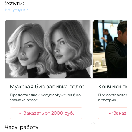
Услуги:
Все услуги
2
Мужская био завивка волос
Кончики по
Предоставляем услугу: Мужская био
Предоставляем у
завивка волос
подстричь
Заказать от 2000 руб.
Заказат
Часы работы