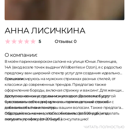
АННА ЛИСИЧКИНА
5
Отзывы:
0
О компании:
В моём парикмахерском салоне на улице Юных Ленинцев,
14А (вход возле точек выдачи Wildberries и Ozon), я с радостью
предложу вам широкий спектр услуг для создания идеальной
прически.
Специализируюсь на мужских стрижках разных стилей, от
классики до современных трендов. Предлагаю также
оформление бороды, включая стрижку и ваксинг. Для женщин
доступны женские стрижки и укладки. Дети тоже будут
Кроме основных услуг, вы можете воспользоваться услугой
чувствовать себя комфортно: выполню детские стрижки с
биозавивки волос для мужчин – оригинальный способ
вниманием к пожеланиям.
добавить объёма и текстуры вашим волосам. Также предлагаю
подстричь кончики волос по желанию (от 500 руб.) и сделать
Обращайтесь ко мне, чтобы обновить свой имидж или
аккуратную чёлку (от 200 руб.).
получить профессиональную консультацию!
ЧИТАТЬ ПОЛНОСТЬЮ