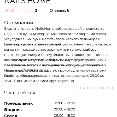
NAILS HOME
2
Отзывы:
6
О компании:
В салоне красоты Nails Home забота о вашей внешности в
надежных руках мастеров. Мы предлагаем широкий спектр
услуг для ваших рук и ног: от классического педикюра и
маникюра до аппаратных техник.
Если ваши ногти слабые или требуют усиления, наши мастера
выполнят наращивание акрилом или гелем, подберут
подходящую длину и форму пластины, а также эффективно
замаскируют визуальные дефекты. В нашем салоне
Мы находимся в городе Обоянь, по адресу: улица Ленина, 71.
представлен богатый выбор лаков и защитных покрытий.
За запись на сеанс или уточнение информации звоните по
Наши специалисты с радостью проконсультируют вас по их
телефону +7 (919) 217-62-66.
свойствам и сроку носки.
График работы: с понедельника по воскресенье с 09:00 до
21:00. Принимаем записи круглосуточно.
ЧИТАТЬ ПОЛНОСТЬЮ
Часы работы
Понедельник
09:00 – 18:00
Вторник
09:00 – 18:00
Среда
09:00 – 18:00