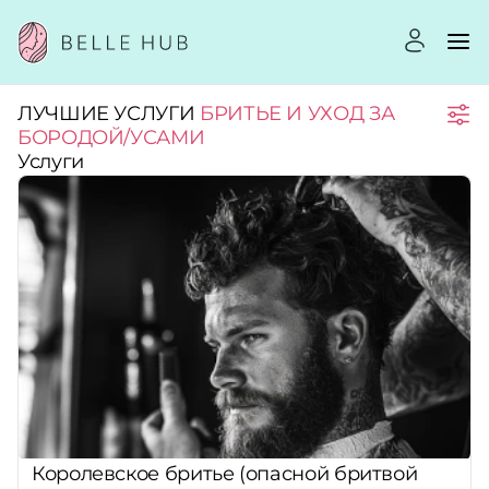
ЛУЧШИЕ УСЛУГИ
БРИТЬЕ И УХОД ЗА
Город:
БОРОДОЙ/УСАМИ
Услуги
Категории:
Услуги:
Рейтинг:
Стоимость услуг:
Королевское бритье (опасной бритвой