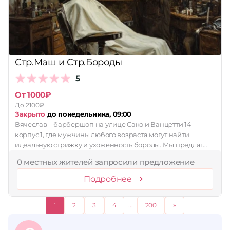
Стр.Маш и Стр.Бороды
5
От 1000₽
До 2100₽
Закрыто
до понедельника, 09:00
Вячеслав – барбершоп на улице Сако и Ванцетти 14
корпус 1, где мужчины любого возраста могут найти
идеальную стрижку и ухоженность бороды. Мы предлаг…
0 местных жителей запросили предложение
Подробнее
1
2
3
4
...
200
»