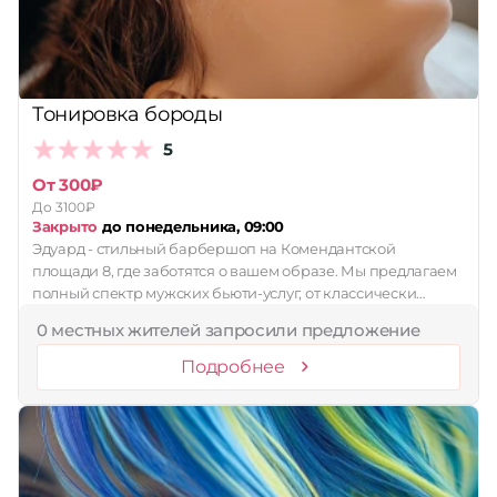
Тонировка бороды
5
От 300₽
До 3100₽
Закрыто
до понедельника, 09:00
Эдуард - стильный барбершоп на Комендантской
площади 8, где заботятся о вашем образе. Мы предлагаем
полный спектр мужских бьюти-услуг, от классически…
0 местных жителей запросили предложение
Подробнее