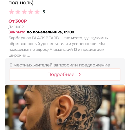
под ноль)
Принимает сертификаты
5
Применить
От 300₽
До 1100₽
Сбросить
Закрыто
до понедельника, 09:00
Барбершоп BLACK BEARD — это место, где мужчины
обретают новый уровень стиля и уверенности. Мы
находимся по адресу Атаманский 13 и предлагаем
широкий …
0 местных жителей запросили предложение
Подробнее