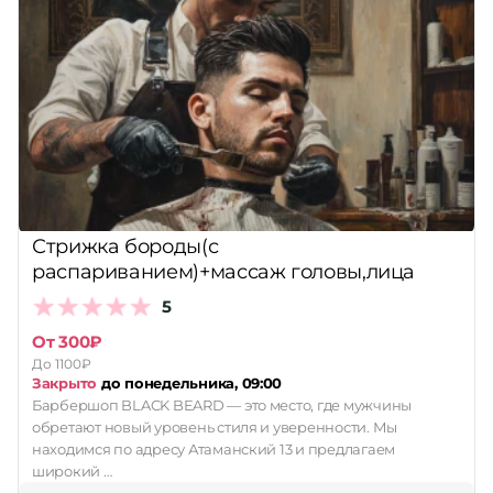
Стрижка бороды(с
распариванием)+массаж головы,лица
5
От 300₽
До 1100₽
Закрыто
до понедельника, 09:00
Барбершоп BLACK BEARD — это место, где мужчины
обретают новый уровень стиля и уверенности. Мы
находимся по адресу Атаманский 13 и предлагаем
широкий …