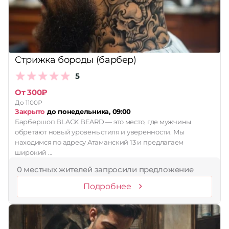
Стрижка бороды (барбер)
5
От 300₽
До 1100₽
Закрыто
до понедельника, 09:00
Барбершоп BLACK BEARD — это место, где мужчины
обретают новый уровень стиля и уверенности. Мы
находимся по адресу Атаманский 13 и предлагаем
широкий …
0 местных жителей запросили предложение
Подробнее