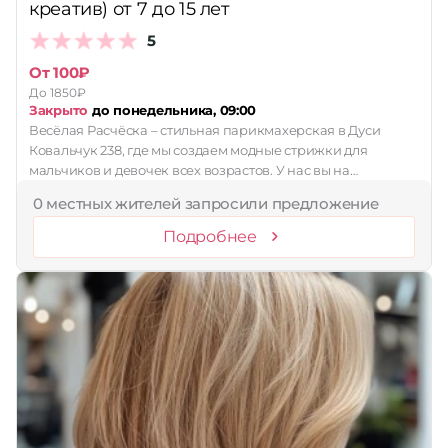
креатив) от 7 до 15 лет
Принимает сертификаты
5
Применить
От 100₽
До 1850₽
Сбросить
Закрыто
до понедельника, 09:00
Весëлая Расчëска – стильная парикмахерская в Дуси
Ковальчук 238, где мы создаем модные стрижки для
мальчиков и девочек всех возрастов. У нас вы на…
0 местных жителей запросили предложение
Подробнее