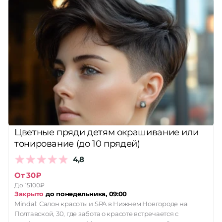
Цветные пряди детям окрашивание или
тонирование (до 10 прядей)
4,8
От 30₽
До 15100₽
Закрыто
до понедельника, 09:00
Mindal: Салон красоты и SPA в Нижнем Новгороде на
Полтавской, 30, где забота о красоте встречается с