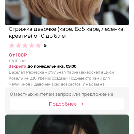
Стрижка девочке (каре, Боб каре, лесенка,
креатив) от 0 до 6 лет
5
От 100₽
До 1850₽
Закрыто
до понедельника, 09:00
Весëлая Расчëска – стильная парикмахерская в Дуси
Ковальчук 238, где мы создаем модные стрижки для
мальчиков и девочек всех возрастов. У нас вы на…
0 местных жителей запросили предложение
Подробнее