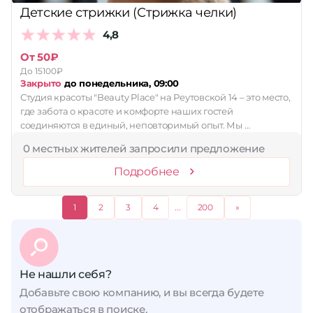
Детские стрижки (Стрижка челки)
4,8
От 50₽
До 15100₽
Закрыто
до понедельника, 09:00
Студия красоты "Beauty Place" на Реутовской 14 – это место,
где забота о красоте и комфорте наших гостей
соединяются в единый, неповторимый опыт. Мы …
0 местных жителей запросили предложение
Подробнее
1
2
3
4
...
200
»
Не нашли себя?
Добавьте свою компанию, и вы всегда будете
отображаться в поиске.