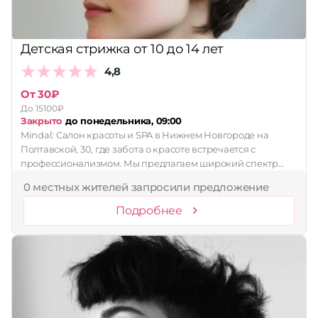
Детская стрижка от 10 до 14 лет
4,8
От 30₽
До 15100₽
Закрыто
до понедельника, 09:00
Mindal: Салон красоты и SPA в Нижнем Новгороде на
Полтавской, 30, где забота о красоте встречается с
профессионализмом. Мы предлагаем широкий спектр…
0 местных жителей запросили предложение
Подробнее