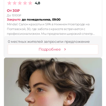
4,8
От 30₽
До 15100₽
Закрыто
до понедельника, 09:00
Mindal: Салон красоты и SPA в Нижнем Новгороде на
Полтавской, 30, где забота о красоте встречается с
профессионализмом. Мы предлагаем широкий спектр…
0 местных жителей запросили предложение
Подробнее