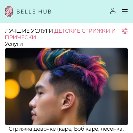
ЛУЧШИЕ УСЛУГИ
ДЕТСКИЕ СТРИЖКИ И
Город:
ПРИЧЕСКИ
Услуги
Категории:
Услуги:
Рейтинг:
Стоимость услуг:
Стрижка девочке (каре, Боб каре, лесенка,