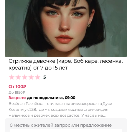
Стрижка девочке (каре, Боб каре, лесенка,
креатив) от 7 до 15 лет
5
От 100₽
До 1850₽
Закрыто
до понедельника, 09:00
Весëлая Расчëска – стильная парикмахерская в Дуси
Ковальчук 238, где мы создаем модные стрижки для
мальчиков и девочек всех возрастов. У нас вы на…
0 местных жителей запросили предложение