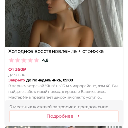
Холодное восстановление + стрижка
4,8
От 350₽
До 9600₽
Закрыто
до понедельника, 09:00
В парикмахерской "Яна" на 13-м микрорайоне, дом 40, Вы
найдете заботливый подход к красоте Ваших волос.
Мастер Яна предлагает широкий спектр услуг: о…
0 местных жителей запросили предложение
Подробнее