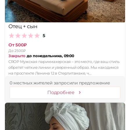
Отец + сын
5
От 500₽
До 2500₽
Закрыто
до понедельника, 09:00
CROP Мужская парикмахерская – это место, где ваш стиль
обретет четкие линии и уверенный образ. Мы находимся
на проспекте Ленина 12 в Стерлитамаке, ч…
0 местных жителей запросили предложение
Подробнее