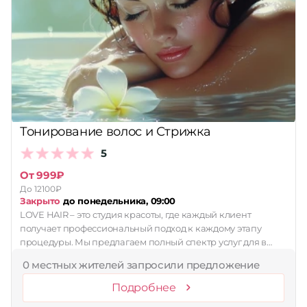
Тонирование волос и Стрижка
5
От 999₽
До 12100₽
Закрыто
до понедельника, 09:00
LOVE HAIR – это студия красоты, где каждый клиент
получает профессиональный подход к каждому этапу
процедуры. Мы предлагаем полный спектр услуг для в…
0 местных жителей запросили предложение
Подробнее