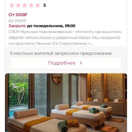
5
Принимает сертификаты
От 500₽
Применить
До 2500₽
Закрыто
до понедельника, 09:00
Сбросить
CROP Мужская парикмахерская – это место, где ваш стиль
обретет четкие линии и уверенный образ. Мы находимся
на проспекте Ленина 12 в Стерлитамаке, ч…
0 местных жителей запросили предложение
Подробнее