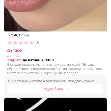
Принимает сертификаты
Применить
Сбросить
Кристина
5
От 100₽
До 4100₽
Закрыто
до пятницы, 09:00
В студии красоты Кристина на Крестьянской, 159, ваш
образ обретет совершенство благодаря услугам опытного
мастера по ногтевому сервису. Мы предлаг…
0 местных жителей запросили предложение
Подробнее