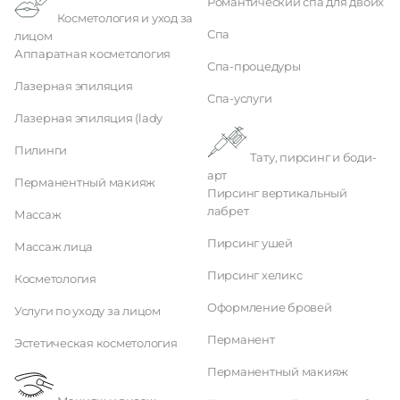
Романтический спа для двоих
Косметология и уход за
Спа
лицом
Аппаратная косметология
Спа-процедуры
Лазерная эпиляция
Спа-услуги
Лазерная эпиляция (lady
Пилинги
Тату, пирсинг и боди-
арт
Перманентный макияж
Пирсинг вертикальный
лабрет
Массаж
Пирсинг ушей
Массаж лица
Пирсинг хеликс
Косметология
Оформление бровей
Услуги по уходу за лицом
Перманент
Эстетическая косметология
Перманентный макияж