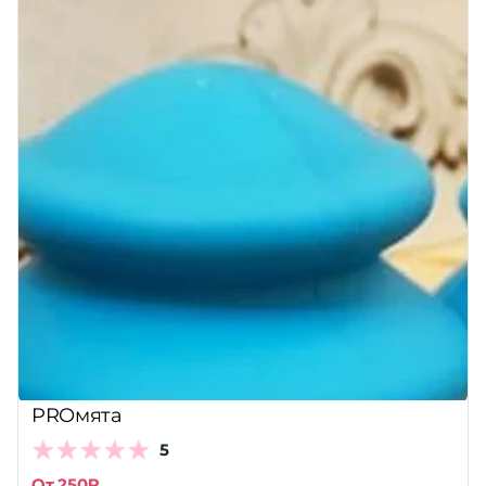
PROмята
5
От 250₽