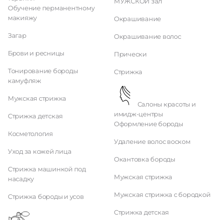
МУЖСКОЙ зал
Обучение перманентному
макияжу
Окрашивание
Загар
Окрашивание волос
Брови и ресницы
Прически
Тонирование бороды
Стрижка
камуфляж
Мужская стрижка
Салоны красоты и
имидж-центры
Стрижка детская
Оформление бороды
Косметология
Удаление волос воском
Уход за кожей лица
Окантовка бороды
Стрижка машинкой под
Мужская стрижка
насадку
Мужская стрижка с бородкой
Стрижка бороды и усов
Стрижка детская