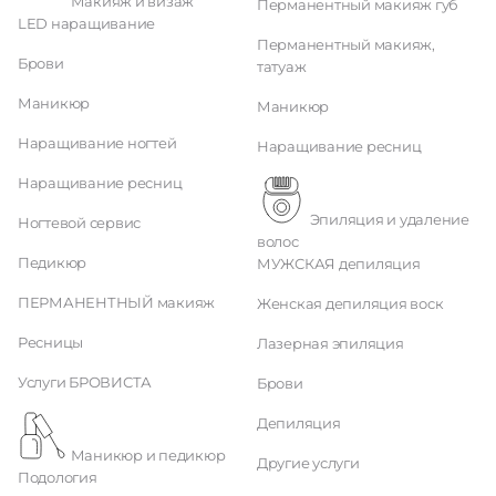
Макияж и визаж
Перманентный макияж губ
LED наращивание
Перманентный макияж,
Брови
татуаж
Маникюр
Маникюр
Наращивание ногтей
Наращивание ресниц
Наращивание ресниц
Эпиляция и удаление
Ногтевой сервис
волос
Педикюр
МУЖСКАЯ депиляция
ПЕРМАНЕНТНЫЙ макияж
Женская депиляция воск
Ресницы
Лазерная эпиляция
Услуги БРОВИСТА
Брови
Депиляция
Маникюр и педикюр
Другие услуги
Подология