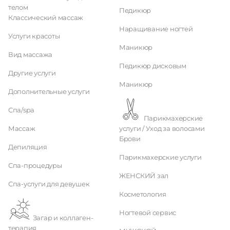
телом
Педикюр
Классический массаж
Наращивание ногтей
Услуги красоты
Маникюр
Вид массажа
Педикюр дисковым
Другие услуги
Маникюр
Дополнительные услуги
Спа/spa
Парикмахерские
Массаж
услуги / Уход за волосами
Брови
Депиляция
Парикмахерские услуги
Спа-процедуры
ЖЕНСКИЙ зал
Спа-услуги для девушек
Косметология
Ногтевой сервис
Загар и коллаген-
терапия