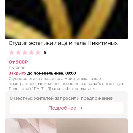
Студия эстетики лица и тела Никитиных
5
От 900₽
До 3100₽
Закрыто
до понедельника, 09:00
Студия эстетики лица и тела Никитиных – ваше
пространство для красоты, здоровья и расслабления на ул.
Ладожской, 111А, ТЦ "Гранат". Мы предлагаем…
0 местных жителей запросили предложение
Подробнее