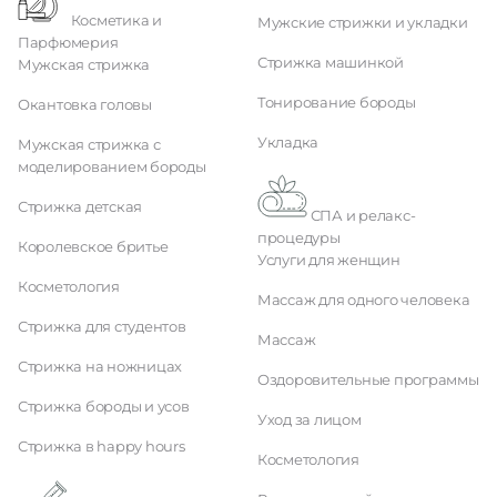
Косметика и
Мужские стрижки и укладки
Парфюмерия
Стрижка машинкой
Мужская стрижка
Тонирование бороды
Окантовка головы
Укладка
Мужская стрижка с
моделированием бороды
Стрижка детская
СПА и релакс-
процедуры
Королевское бритье
Услуги для женщин
Косметология
Массаж для одного человека
Стрижка для студентов
Массаж
Стрижка на ножницах
Оздоровительные программы
Стрижка бороды и усов
Уход за лицом
Стрижка в happy hours
Косметология