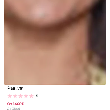
Равиля
5
От 1400₽
До 3100₽