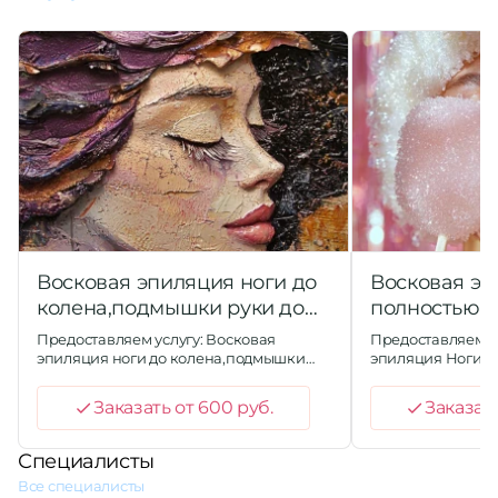
Восковая эпиляция ноги до
Восковая эп
колена,подмышки руки до
полностью Р
локтя
Предоставляем услугу: Восковая
Предоставляем ус
эпиляция ноги до колена,подмышки
эпиляция Ноги п
руки до локтя
полностью
Заказать от 600 руб.
Заказать
Специалисты
Все специалисты