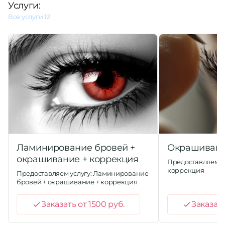
потрясающе!
Услуги:
Все услуги
12
Ламинирование бровей +
Окрашивани
окрашивание + коррекция
Предоставляем у
коррекция
Предоставляем услугу: Ламинирование
бровей + окрашивание + коррекция
Заказать от 1500 руб.
Заказать