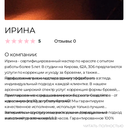
ИРИНА
5
Отзывы:
0
О компании:
Ирина - сертифицированный мастер по красоте с опытом
работы более 5 лет. В студии на Кирова, 62А, 306 предлагаются
услуги по коррекции и уходу за бровями, а также
наращивание ресниц для создания эффектного взгляда.
Профессиональные мастера помогут подобрать
индивидуальный подход к каждой клиентке. В нашем
арсенале широкий спектр услуг: коррекция формы бровей,
ламинирование с окрашиванием и без него. Создайте
Приглашаем на наращивание ресниц различных типов - от
идеальную форму и густоту бровей!
классического 1D до объемного 4D. Мы гарантируем
качественное исполнение, используя только лучшие
материалы и одноразовые расходники. Наращивание
Запишитесь на услугу и оцените наш индивидуальный подход
выполняется в течение 1,5-2 часов. Гарантированное 100%
и высокий уровень сервиса.
заполнение без склеек - ваши глаза будут выглядеть
ЧИТАТЬ ПОЛНОСТЬЮ