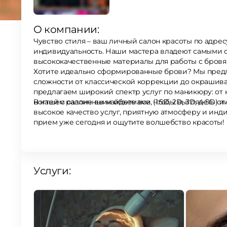
О компании:
Чувство стиля – ваш личный салон красоты по адре
индивидуальность. Наши мастера владеют самыми 
высококачественные материалы для работы с бровя
Хотите идеально сформированные брови? Мы пред
сложности от классической коррекции до окрашиван
предлагаем широкий спектр услуг по маникюру: от
ногтей с различными объемами (1.5D, 2D, 3D, 4-5D) и
В нашем салоне вы найдете все, чтобы выглядеть с
высокое качество услуг, приятную атмосферу и инд
прием уже сегодня и ощутите волшебство красоты!
Услуги: