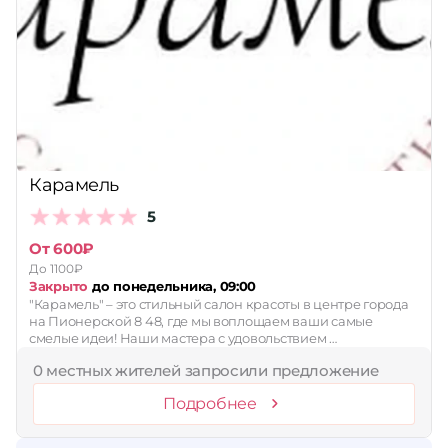
Принимает сертификаты
Применить
Сбросить
Карамель
5
От 600₽
До 1100₽
Закрыто
до понедельника, 09:00
"Карамель" – это стильный салон красоты в центре города
на Пионерской 8 48, где мы воплощаем ваши самые
смелые идеи! Наши мастера с удовольствием …
0 местных жителей запросили предложение
Подробнее