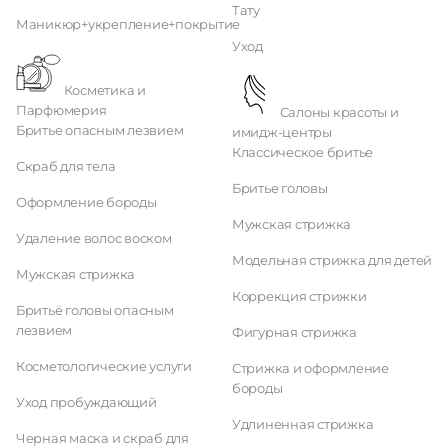
Тату
Маникюр+укрепление+покрытие
Уход
Косметика и
Парфюмерия
Салоны красоты и
Бритье опасным лезвием
имидж-центры
Классическое бритье
Скраб для тела
Бритье головы
Оформление бороды
Мужская стрижка
Удаление волос воском
Модельная стрижка для детей
Мужская стрижка
Коррекция стрижки
Бритьё головы опасным
лезвием
Фигурная стрижка
Косметологические услуги
Стрижка и оформление
бороды
Уход пробуждающий
Удлиненная стрижка
Черная маска и скраб для