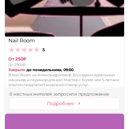
Принимает сертификаты
Применить
Сбросить
Nail Room
5
От 250₽
До 2900₽
Закрыто
до понедельника, 09:00
В Nail Room на Александритовой 32 создаем идеальный
маникюр и педикюр для вас! Мастер с более чем 5-летним
опытом предлагает широкий спектр услуг…
0 местных жителей запросили предложение
Подробнее