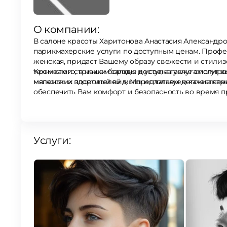
О компании:
В салоне красоты Харитонова Анастасия Александр
парикмахерские услуги по доступным ценам. Профессионально выполненная стрижка, будь то мужская или
женская, придаст Вашему образу свежести и стили
техниками стрижки бороды и усов, а также смогут 
Кроме того, в нашем салоне доступна услуга полиро
маленьких посетителей мы предлагаем детские стр
мягкость и здоровый вид. Мы используем качествен
обеспечить Вам комфорт и безопасность во время 
Запишитесь к нам на прием и получите превосходны
Услуги: