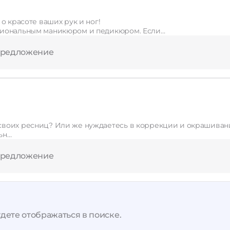
Применить
Сбросить
о красоте ваших рук и ног!
сиональным маникюром и педикюром. Если…
предложение
Ищете идеальную форму и объем для своих ресниц? Или же нуждаетесь в коррекции и
ьн…
предложение
дете отображаться в поиске.