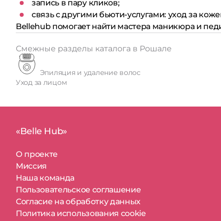
запись в пару кликов;
связь с другими бьюти-услугами: уход за коже
Bellehub помогает найти мастера маникюра и пед
Смежные разделы каталога в Рошале
Эпиляция и удаление волос
Уход за лицом
«Belle Hub»
О проекте
Миссия
Наша команда
Пользовательское соглашение
Согласие на обработку данных
Политика использования cookie