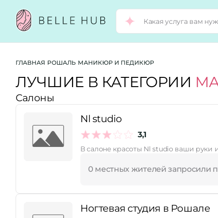
Город:
ГЛАВНАЯ
РОШАЛЬ
МАНИКЮР И ПЕДИКЮР
ЛУЧШИЕ В КАТЕГОРИИ
МА
Салоны
Категории:
Nl studio
Рейтинг:
3,1
В салоне крас
Стоимость услуг:
0 местных жителей запросили 
Принимает сертификаты
Ногтевая студия в Рошале