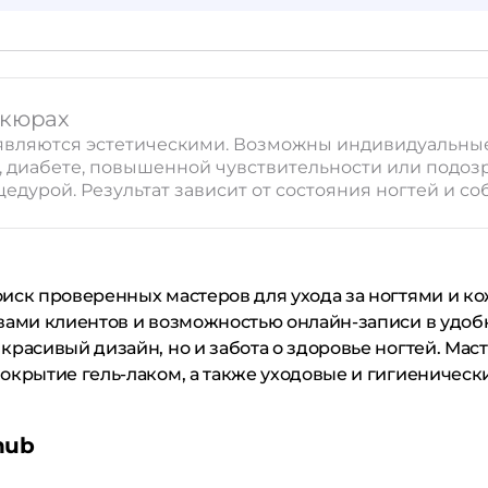
икюрах
u являются эстетическими. Возможны индивидуальны
и, диабете, повышенной чувствительности или подо
цедурой. Результат зависит от состояния ногтей и 
оиск проверенных мастеров для ухода за ногтями и к
вами клиентов и возможностью онлайн-записи в удоб
красивый дизайн, но и забота о здоровье ногтей. Мас
окрытие гель-лаком, а также уходовые и гигиеническ
hub