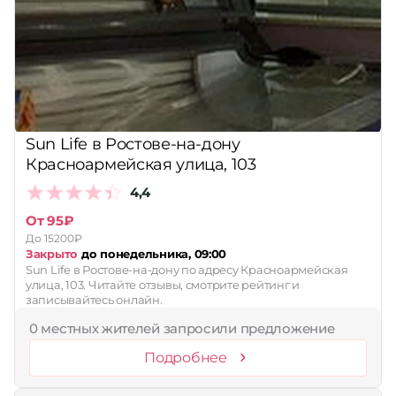
Принимает сертификаты
Применить
Сбросить
Sun Life в Ростове-на-дону
Красноармейская улица, 103
4,4
От 95₽
До 15200₽
Закрыто
до понедельника, 09:00
Sun Life в Ростове-на-дону по адресу Красноармейская
улица, 103. Читайте отзывы, смотрите рейтинг и
записывайтесь онлайн.
0 местных жителей запросили предложение
Подробнее