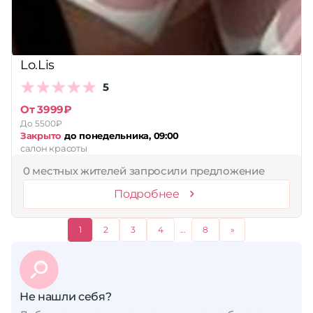
Lo.Lis
5
От 3999₽
До 5500₽
Закрыто
до понедельника, 09:00
салон красоты
0 местных жителей запросили предложение
Подробнее
1
2
3
4
...
8
»
Не нашли себя?