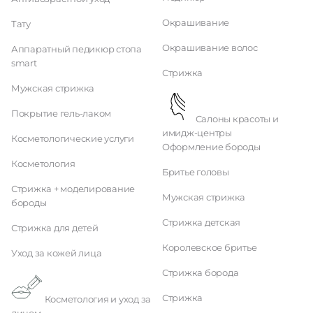
Окрашивание
Тату
Окрашивание волос
Аппаратный педикюр стопа
smart
Стрижка
Мужская стрижка
Покрытие гель-лаком
Салоны красоты и
имидж-центры
Косметологические услуги
Оформление бороды
Косметология
Бритье головы
Стрижка + моделирование
Мужская стрижка
бороды
Стрижка детская
Стрижка для детей
Королевское бритье
Уход за кожей лица
Стрижка борода
Стрижка
Косметология и уход за