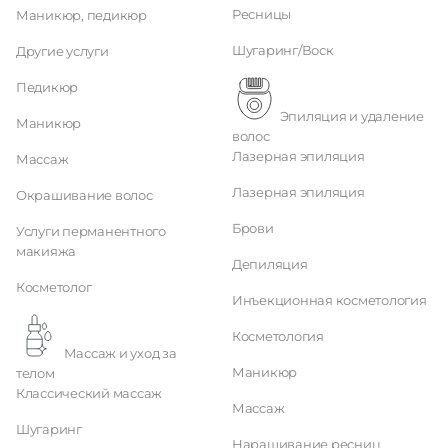
Ресницы
Маникюр, педикюр
Шугаринг/Воск
Другие услуги
Педикюр
Эпиляция и удаление
Маникюр
волос
Лазерная эпиляция
Массаж
Лазерная эпиляция
Окрашивание волос
Брови
Услуги перманентного
макияжа
Депиляция
Косметолог
Инъекционная косметология
Косметология
Массаж и уход за
Маникюр
телом
Классический массаж
Массаж
Шугаринг
Наращивание ресниц