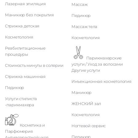
Лазерная эпиляция
Массаж
Маникюр без покрытия
Педикюр
Стрижка детская
Массаж тела
Косметология
Косметология
Реабилитационные
процедуры
Парикмахерские
услуги / Уход за волосами
Стоимость минуты в солярии
Другие услуги
Стрижка машинная
Инъекционная косметология
Педикюр
Маникюр
Услуги стилиста
ЖЕНСКИЙ зал
-парикмахера
Косметология
Косметика и
Ногтевой сервис
Парфюмерия
Педикюр
Антивозрастной уход