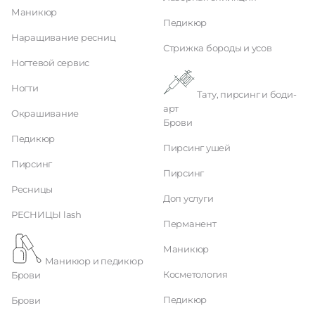
Маникюр
Педикюр
Наращивание ресниц
Стрижка бороды и усов
Ногтевой сервис
Ногти
Тату, пирсинг и боди-
арт
Окрашивание
Брови
Педикюр
Пирсинг ушей
Пирсинг
Пирсинг
Ресницы
Доп услуги
РЕСНИЦЫ lash
Перманент
Маникюр
Маникюр и педикюр
Косметология
Брови
Педикюр
Брови