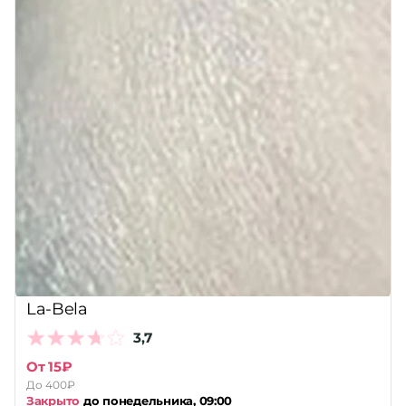
La-Bela
3,7
От 15₽
До 400₽
Закрыто
до понедельника, 09:00