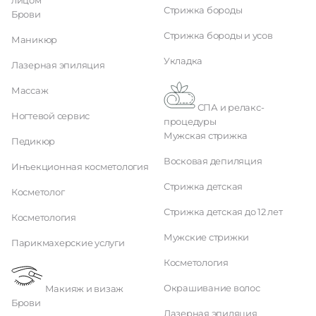
лицом
Стрижка бороды
Брови
Стрижка бороды и усов
Маникюр
Укладка
Лазерная эпиляция
Массаж
СПА и релакс-
Ногтевой сервис
процедуры
Мужская стрижка
Педикюр
Восковая депиляция
Инъекционная косметология
Стрижка детская
Косметолог
Стрижка детская до 12 лет
Косметология
Мужские стрижки
Парикмахерские услуги
Косметология
Окрашивание волос
Макияж и визаж
Брови
Лазерная эпиляция