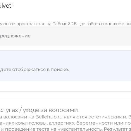
lvet"
Применить
то уютное пространство на Рабочей 2Б, где забота о внешнем
Сбросить
предложение
дете отображаться в поиске.
лугах / уходе за волосами
а волосами на Bellehub.ru являются эстетическими
ваниях кожи головы, аллергиях, беременности или 
 проведение теста на чувствительность. Результат з