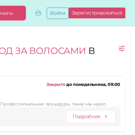
Зарегистрироваться
Войти
Найти
Добавить,
привязать
бизнес
Мой
ХОД ЗА ВОЛОСАМИ
В
бизнес
Запросы
на привязку
Сертификаты
Закрыто
до понедельника, 09:00
"Кристина" - это студия красоты на Титова, 42, Каб. 5, где заботятся о здоровье и сиянии Ваших волос. Профессиональные процедуры, такие как керат…
Подробнее