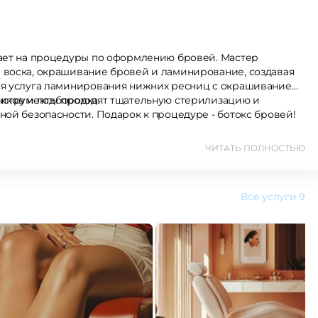
шает на процедуры по оформлению бровей. Мастер
 воска, окрашивание бровей и ламинирование, создавая
ся услуга ламинирования нижних ресниц с окрашиванием
сиков и подбородка.
инструменты проходят тщательную стерилизацию и
ной безопасности. Подарок к процедуре - ботокс бровей!
ЧИТАТЬ ПОЛНОСТЬЮ
Все услуги
9