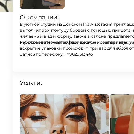
О компании:
В уютной студии на Донском 14а Анастасия пригла
выполнит архитектуру бровей с помощью пинцета и
желаемый вид и форму. Также в салоне предлагает
и уходом, а также эпиляция воском носовых пазух, у
Работа ведется на профессиональных материалах, 
вскрытие упаковки происходит при вас для абсолют
Запись по телефону: +79029513445
Услуги: