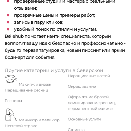
проверенные студии и мастера с реальными
отзывами;
прозрачные цены и примеры работ;
запись в пару кликов;
удобный поиск по стилям и услугам.
Bellehub помогает найти специалиста, который
воплотит вашу идею безопасно и профессионально -
будь то первая татуировка, новый пирсинг или яркий
боди-арт для события.
Другие категории и услуги в Северской
Наращивание ногтей
Макияж и визаж
Окрашивание
Наращивание ресниц
Оформление бровей,
Ресницы
ламинирование ресниц,
перманентный макияж
Основные услуги
Маникюр и педикюр
Ногтевой сервис
Стрижка