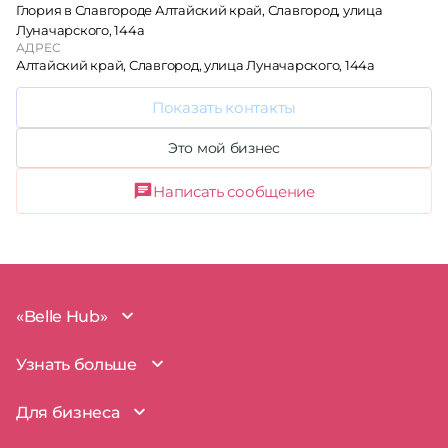
Глория в Славгороде Алтайский край, Славгород, улица
Луначарского, 144а
АДРЕС
Алтайский край, Славгород, улица Луначарского, 144а
Показать контакты
Это мой бизнес
Написать сообщение
«Belle Hub»
О проекте
Узнать больше
Миссия
Наша команда
BelleHub для вас
Для бизнеса
Пользовательское соглашение
Вопросы и ответы