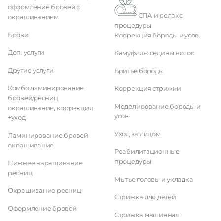
оформление бровей с
СПА и релакс-
окрашиванием
процедуры
Брови
Коррекция бороды и усов
Доп. услуги
Камуфляж седины волос
Другие услуги
Бритье бороды
Комбо ламинирование
Коррекция стрижки
бровей/ресниц
Моделирование бороды и
окрашивание, коррекция
усов
+уход
Уход за лицом
Ламинирование бровей
окрашивание
Реабилитационные
процедуры
Нижнее наращивание
ресниц
Мытье головы и укладка
Окрашивание ресниц
Стрижка для детей
Оформление бровей
Стрижка машинная