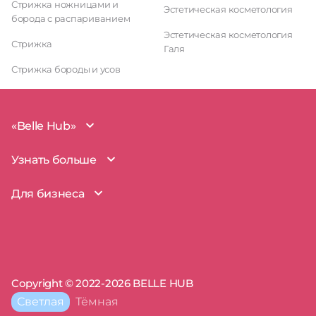
Стрижка ножницами и
Эстетическая косметология
борода с распариванием
Эстетическая косметология
Стрижка
Галя
Стрижка бороды и усов
«Belle Hub»
О проекте
Узнать больше
Миссия
Наша команда
BelleHub для вас
Для бизнеса
Пользовательское соглашение
Вопросы и ответы
Согласие на обработку данных
Наш блог
BelleHub для бизнеса
Политика использования cookie
Покрытие рынка
Добавить бизнес
Политика конфиденциальности
Партнерство
Мой бизнес
Отзывы
Запросы прав на бизнес
Copyright © 2022-2026 BELLE HUB
Пресса о нас
Сертификаты
Тема
Светлая
Тёмная
сайта:
Полезные советы
Поддержка