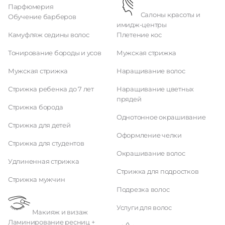
Парфюмерия
Салоны красоты и
Обучение барберов
имидж-центры
Камуфляж седины волос
Плетение кос
Тонирование бороды и усов
Мужская стрижка
Мужская стрижка
Наращивание волос
Стрижка ребенка до 7 лет
Наращивание цветных
прядей
Стрижка борода
Однотонное окрашивание
Стрижка для детей
Оформление челки
Стрижка для студентов
Окрашивание волос
Удлиненная стрижка
Стрижка для подростков
Стрижка мужчин
Подрезка волос
Услуги для волос
Макияж и визаж
Ламинирование ресниц +