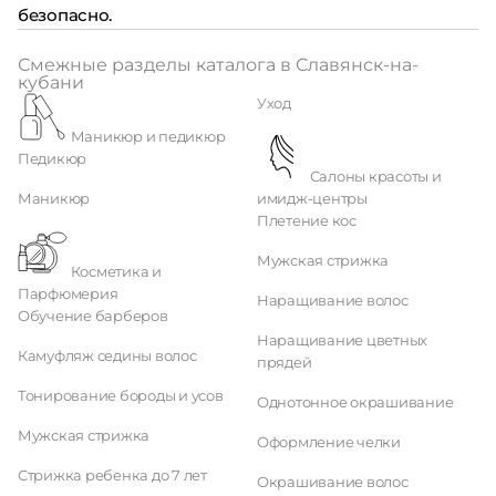
безопасно.
Смежные разделы каталога в Славянск-на-
кубани
Уход
Маникюр и педикюр
Педикюр
Салоны красоты и
Маникюр
имидж-центры
Плетение кос
Мужская стрижка
Косметика и
Парфюмерия
Наращивание волос
Обучение барберов
Наращивание цветных
Камуфляж седины волос
прядей
Тонирование бороды и усов
Однотонное окрашивание
Мужская стрижка
Оформление челки
Стрижка ребенка до 7 лет
Окрашивание волос