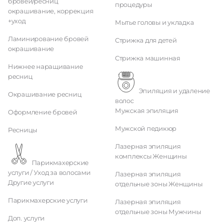
бровей/ресниц
процедуры
окрашивание, коррекция
+уход
Мытье головы и укладка
Ламинирование бровей
Стрижка для детей
окрашивание
Стрижка машинная
Нижнее наращивание
ресниц
Эпиляция и удаление
Окрашивание ресниц
волос
Мужская эпиляция
Оформление бровей
Мужской педикюр
Ресницы
Лазерная эпиляция
комплексы Женщины
Парикмахерские
услуги / Уход за волосами
Лазерная эпиляция
Другие услуги
отдельные зоны Женщины
Парикмахерские услуги
Лазерная эпиляция
отдельные зоны Мужчины
Доп. услуги