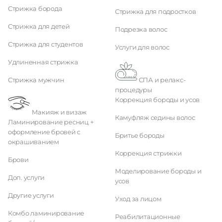
Стрижка борода
Стрижка для подростков
Стрижка для детей
Подрезка волос
Стрижка для студентов
Услуги для волос
Удлиненная стрижка
Стрижка мужчин
СПА и релакс-
процедуры
Коррекция бороды и усов
Макияж и визаж
Камуфляж седины волос
Ламинирование ресниц +
оформление бровей с
Бритье бороды
окрашиванием
Коррекция стрижки
Брови
Моделирование бороды и
Доп. услуги
усов
Другие услуги
Уход за лицом
Комбо ламинирование
Реабилитационные