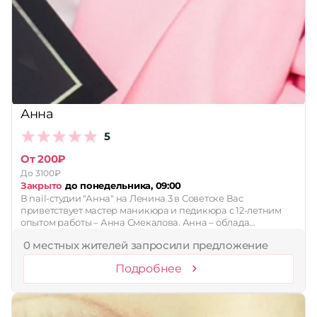
Анна
5
От 200₽
До 3100₽
Закрыто
до понедельника, 09:00
В nail-студии "Анна" на Ленина 3 в Советске Вас
приветствует мастер маникюра и педикюра с 12-летним
опытом работы – Анна Смекалова. Анна – облада…
0 местных жителей запросили предложение
Подробнее