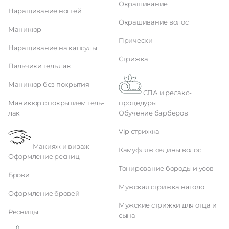
Окрашивание
Наращивание ногтей
Окрашивание волос
Маникюр
Прически
Наращивание на капсулы
Стрижка
Пальчики гель лак
Маникюр без покрытия
СПА и релакс-
Маникюр с покрытием гель-
процедуры
лак
Обучение барберов
Vip стрижка
Макияж и визаж
Камуфляж седины волос
Оформление ресниц
Тонирование бороды и усов
Брови
Мужская стрижка наголо
Оформление бровей
Мужские стрижки для отца и
Ресницы
сына