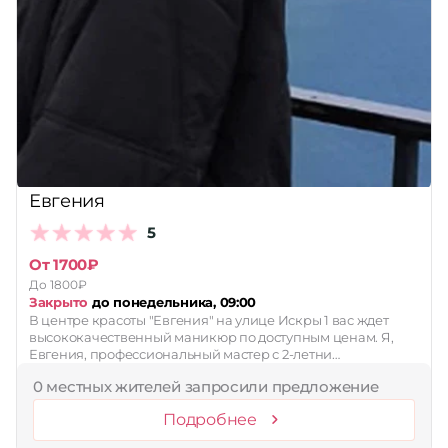
Евгения
5
От 1700₽
До 1800₽
Закрыто
до понедельника, 09:00
В центре красоты "Евгения" на улице Искры 1 вас ждет
высококачественный маникюр по доступным ценам. Я,
Евгения, профессиональный мастер с 2-летни…
0 местных жителей запросили предложение
Подробнее