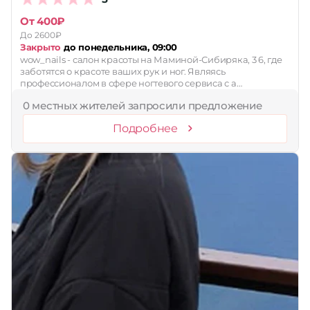
От 400₽
До 2600₽
Закрыто
до понедельника, 09:00
wow_nails - салон красоты на Маминой-Сибиряка, 3 6, где
заботятся о красоте ваших рук и ног. Являясь
профессионалом в сфере ногтевого сервиса с а…
0 местных жителей запросили предложение
Подробнее