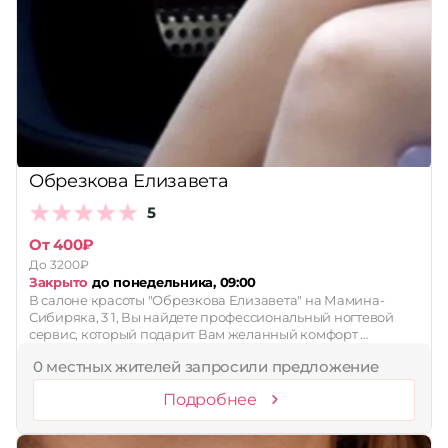
Обрезкова Елизавета
5
От 400₽
До 3200₽
Закрыто
до понедельника, 09:00
В салоне красоты "Обрезкова Елизавета" на Мамина-
Сибиряка, 3 1, Вы найдете профессиональный ногтевой
сервис, который подарит Вам желанный комфорт …
0 местных жителей запросили предложение
Подробнее