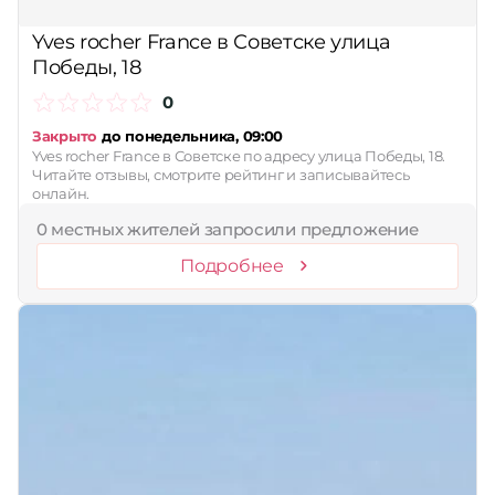
Принимает сертификаты
Yves rocher France в Советске улица
Победы, 18
Применить
0
Сбросить
Закрыто
до понедельника, 09:00
Yves rocher France в Советске по адресу улица Победы, 18.
Читайте отзывы, смотрите рейтинг и записывайтесь
онлайн.
0 местных жителей запросили предложение
Подробнее