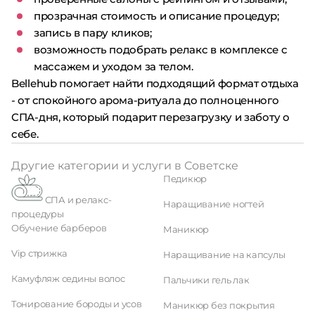
прозрачная стоимость и описание процедур;
запись в пару кликов;
возможность подобрать релакс в комплексе с
массажем и уходом за телом.
Bellehub помогает найти подходящий формат отдыха
- от спокойного арома-ритуала до полноценного
СПА-дня, который подарит перезагрузку и заботу о
себе.
Другие категории и услуги в Советске
Педикюр
СПА и релакс-
Наращивание ногтей
процедуры
Обучение барберов
Маникюр
Vip стрижка
Наращивание на капсулы
Камуфляж седины волос
Пальчики гель лак
Тонирование бороды и усов
Маникюр без покрытия