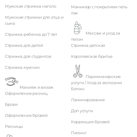
Мужская стрижка наголо
Маникюр с покрытием гель-
лак
Мужские стрижки для отца и
сына
Массаж и уход за
Стрижка ребенка до 7 лет
телом
Стрижка для детей
Стрижка детская
Стрижка для студентов
Королевское бритье
Стрижка мужчин
Парикмахерские
услуги / Уход за волосами
Макияж и визаж
Ботокс
Оформление ресниц
Ламинирование
Брови
Доп услуги
Оформление бровей
Коррекция бровей
Ресницы
Пилинг