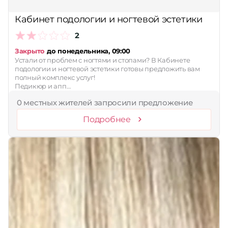
Принимает сертификаты
Кабинет подологии и ногтевой эстетики
Применить
2
Сбросить
Закрыто
до понедельника, 09:00
Устали от проблем с ногтями и стопами? В Кабинете
подологии и ногтевой эстетики готовы предложить вам
полный комплекс услуг!
Педикюр и апп…
0 местных жителей запросили предложение
Подробнее