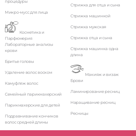
процедуры
Стрижка для отца и сына
Микро-мусс для лица
Стрижка машинкой
Стрижка мужская
Косметика и
Стрижка отца и сына
Парфюмерия
Лабораторные анализы
Стрижка машинка одна
крови
длина
Бритье головы
Удаление волос воском
Макияж и визаж
Брови
Камуфляж волос
Ламинирование ресниц
Семейный парикмахерский
Наращивание ресниц
Парикмахерские для детей
Ресницы
Подравнивание кончиков
волос средней длины