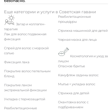
безопасно.
Еще категории и услуги в Советская гавани
Реабилитационные
процедуры
Загар и коллаген-
терапия
Стрижка машинкой для детей
Лак для волос подвижная
фиксация
Черная маска для лица
Спрей для волос с морской
солью
Косметология и уход за
лицом
Фиксация лака
Опасное бритье
Покрытие волос пепельным
Камуфляж седины волос
блонд
Мытье + укладка волос
Покрытие лаком
экстремальной фиксации
Стрижка для детей
Укладка с термозащитой
Окантовка волос с
подбриванием
Реабилитационные