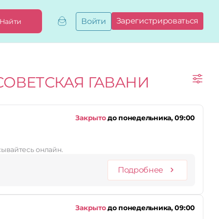
Зарегистрироваться
Войти
Найти
Добавить,
привязать
бизнес
Мой
СОВЕТСКАЯ ГАВАНИ
бизнес
Запросы
на привязку
Сертификаты
Закрыто
до понедельника, 09:00
сывайтесь онлайн.
Подробнее
Закрыто
до понедельника, 09:00