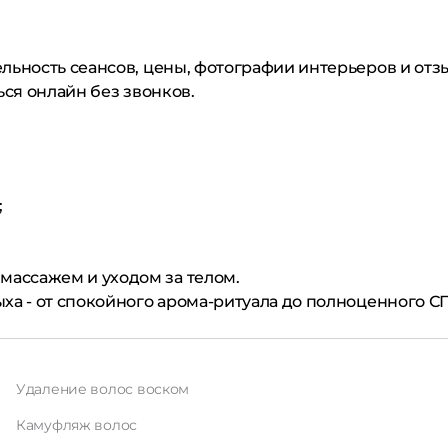
ельность сеансов, цены, фотографии интерьеров и от
ься онлайн без звонков.
;
массажем и уходом за телом.
ха - от спокойного арома-ритуала до полноценного СП
Удаление волос воском
Камуфляж волос