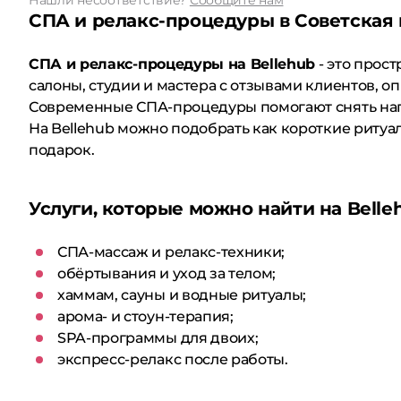
Нашли несоответствие?
Сообщите нам
СПА и релакс-процедуры в Советская 
СПА и релакс-процедуры на Bellehub
- это прос
салоны, студии и мастера с отзывами клиентов, 
Современные СПА-процедуры помогают снять нап
На Bellehub можно подобрать как короткие ритуал
подарок.
Услуги, которые можно найти на Belle
СПА-массаж и релакс-техники;
обёртывания и уход за телом;
хаммам, сауны и водные ритуалы;
арома- и стоун-терапия;
SPA-программы для двоих;
экспресс-релакс после работы.