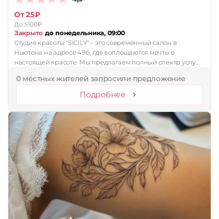
От 25₽
Принимает сертификаты
До 5100₽
Применить
Закрыто
до понедельника, 09:00
Студия красоты "SICILY" – это современный салон в
Сбросить
Ньютона на адресе 49б, где воплощаются мечты о
настоящей красоте. Мы предлагаем полный спектр услу…
0 местных жителей запросили предложение
Подробнее