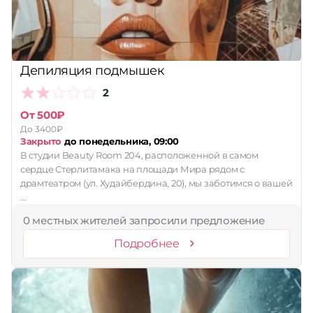
Депиляция подмышек
2
От 500₽
До 3400₽
Закрыто
до понедельника, 09:00
В студии Beauty Room 204, расположенной в самом
сердце Стерлитамака на площади Мира рядом с
драмтеатром (ул. Худайбердина, 20), мы заботимся о вашей
…
0 местных жителей запросили предложение
Подробнее