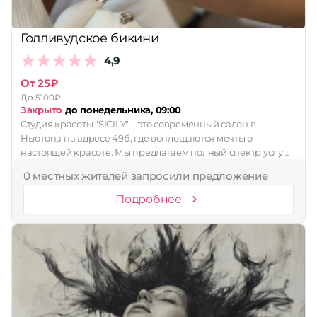
Голливудское бикини
4,9
От 25₽
До 5100₽
Закрыто
до понедельника, 09:00
Студия красоты "SICILY" – это современный салон в
Ньютона на адресе 49б, где воплощаются мечты о
настоящей красоте. Мы предлагаем полный спектр услу…
0 местных жителей запросили предложение
Подробнее