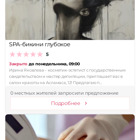
SPA-бикини глубокое
5
Закрыто
до понедельника, 09:00
Ирина Яковлева – косметик-эстетист с государственным
свидетельством и мастер депиляции, приглашает вас в
салон красоты на Асламаса, 12! Предлагаю п…
0 местных жителей запросили предложение
Подробнее