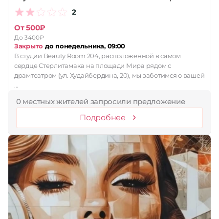
2
От 500₽
До 3400₽
Закрыто
до понедельника, 09:00
В студии Beauty Room 204, расположенной в самом
сердце Стерлитамака на площади Мира рядом с
драмтеатром (ул. Худайбердина, 20), мы заботимся о вашей
…
0 местных жителей запросили предложение
Подробнее