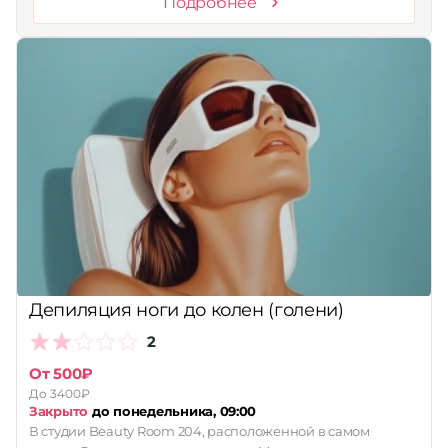
Подробнее
Депиляция ноги до колен (голени)
2
От 500₽
До 3400₽
Закрыто
до понедельника, 09:00
В студии Beauty Room 204, расположенной в самом