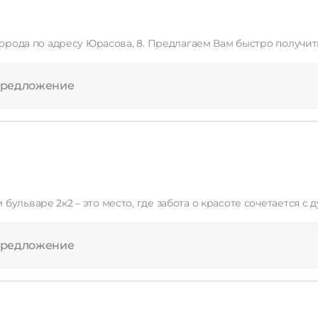
стро получить загорелый оттенок кожи с помощью нашего солярия.
предложение
бульваре 2к2 – это место, где забота о красоте сочетается 
предложение