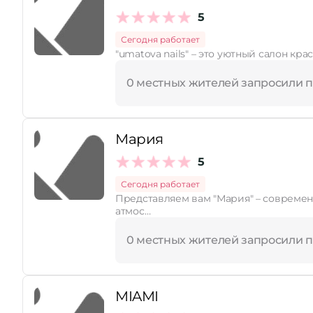
5
Принимает сертификаты
Сегодня работает
"umatova nails" – это уютный салон кр
0 местных жителей запросили 
Мария
5
Сегодня работает
Представляем вам "Мария" – современный солярий на бульваре Горшкова, 3, где вы сможете насладиться красивым загаром в комфортной и стильной
атмос…
0 местных жителей запросили 
MIAMI