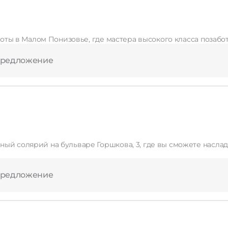
Применить
асоты в Малом Понизовье, где мастера высокого класса позабо
Сбросить
предложение
предложение