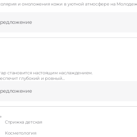
омоложения кожи в уютной атмосфере на Молодежной 20/1, 2 этаж. Мы использ
предложение
, где загар становится настоящим наслаждением.
еспечит глубокий и ровный…
предложение
»
Стрижка детская
Косметология