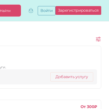
Зарегистрироваться
Войти
Найти
Добавить,
привязать
бизнес
Мой
бизнес
Запросы
на привязку
Сертификаты
уги.
Добавить услугу
От 300₽