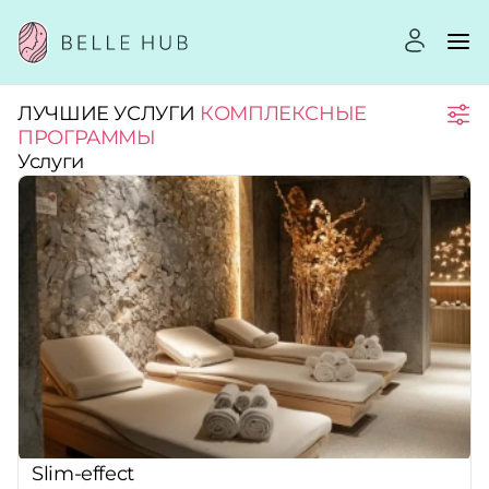
ЛУЧШИЕ УСЛУГИ
КОМПЛЕКСНЫЕ
Город:
ПРОГРАММЫ
Услуги
Категории:
Услуги:
Рейтинг:
Стоимость услуг:
Slim-effect