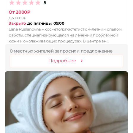
5
От 2000₽
До 6600₽
Закрыто
до пятницы, 09:00
Lana Ruslanovna – косметолог-эстетист с 4-летним опытом
работы, специализирующаяся на лечении проблемной
кожи и омолаживающих процедурах. В центре вн…
0 местных жителей запросили предложение
Подробнее