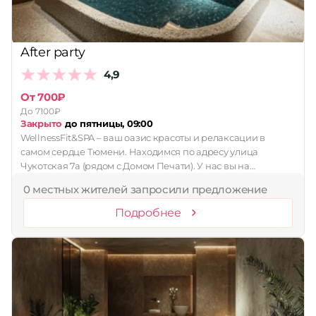
After party
4,9
От 700₽
До 7100₽
Закрыто
до пятницы, 09:00
WellnessFit&SPA – ваш оазис красоты и релаксации в
самом сердце Тюмени. Находимся по адресу улица
Чукотская 7а (рядом с Домом Печати). У нас вы на…
0 местных жителей запросили предложение
Подробнее