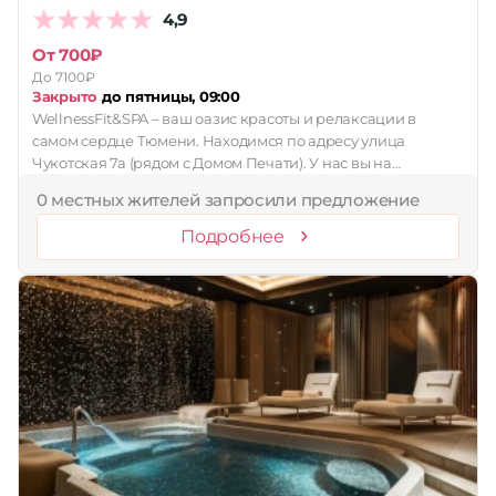
4,9
Принимает сертификаты
От 700₽
Применить
До 7100₽
Закрыто
до пятницы, 09:00
Сбросить
WellnessFit&SPA – ваш оазис красоты и релаксации в
самом сердце Тюмени. Находимся по адресу улица
Чукотская 7а (рядом с Домом Печати). У нас вы на…
0 местных жителей запросили предложение
Подробнее