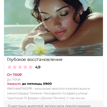
Глубокое восстановление
4,9
От 700₽
До 7100₽
Закрыто
до пятницы, 09:00
WellnessFit&SPA – ваш оазис красоты и релаксации в
самом сердце Тюмени. Находимся по адресу улица
Чукотская 7а (рядом с Домом Печати). У нас вы на…
0 местных жителей запросили предложение