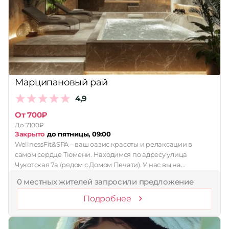
Марципановый рай
4,9
От 700₽
До 7100₽
Закрыто
до пятницы, 09:00
WellnessFit&SPA – ваш оазис красоты и релаксации в
самом сердце Тюмени. Находимся по адресу улица
Чукотская 7а (рядом с Домом Печати). У нас вы на…
0 местных жителей запросили предложение
Подробнее