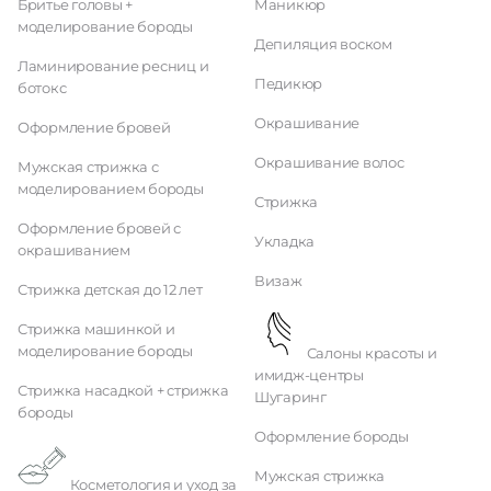
Бритье головы +
Маникюр
моделирование бороды
Депиляция воском
Ламинирование ресниц и
Педикюр
ботокс
Окрашивание
Оформление бровей
Окрашивание волос
Мужская стрижка с
моделированием бороды
Стрижка
Оформление бровей с
Укладка
окрашиванием
Визаж
Стрижка детская до 12 лет
Стрижка машинкой и
моделирование бороды
Салоны красоты и
имидж-центры
Стрижка насадкой + стрижка
Шугаринг
бороды
Оформление бороды
Мужская стрижка
Косметология и уход за