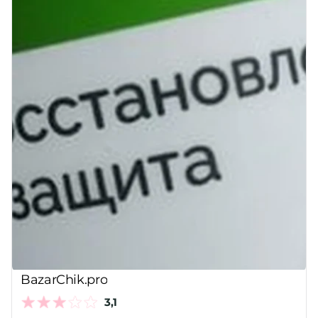
BazarChik.pro
3,1