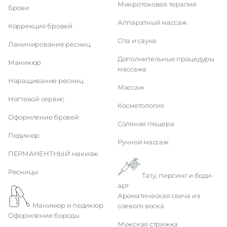
Микротоковая терапия
Брови
Аппаратный массаж
Коррекция бровей
Спа и сауна
Ламинирование ресниц
Дополнительные процедуры
Маникюр
массажа
Наращивание ресниц
Массаж
Ногтевой сервис
Косметология
Оформление бровей
Соляная пещера
Педикюр
Ручной массаж
ПЕРМАНЕНТНЫЙ макияж
Ресницы
Тату, пирсинг и боди-
арт
Ароматическая свеча из
Маникюр и педикюр
соевого воска
Оформление бороды
Мужская стрижка