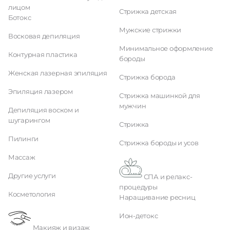
лицом
Стрижка детская
Ботокс
Мужские стрижки
Восковая депиляция
Минимальное оформление
Контурная пластика
бороды
Женская лазерная эпиляция
Стрижка борода
Эпиляция лазером
Стрижка машинкой для
мужчин
Депиляция воском и
шугарингом
Стрижка
Пилинги
Стрижка бороды и усов
Массаж
Другие услуги
СПА и релакс-
процедуры
Косметология
Наращивание ресниц
Ион-детокс
Макияж и визаж