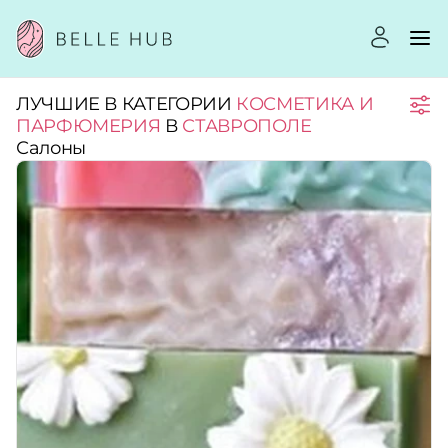
ЛУЧШИЕ В КАТЕГОРИИ
КОСМЕТИКА И
Город:
ПАРФЮМЕРИЯ
В
СТАВРОПОЛЕ
Салоны
Категории:
Услуги:
Рейтинг:
Стоимость услуг: