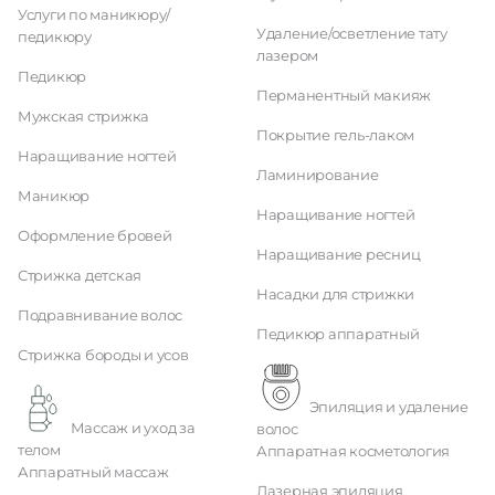
Услуги по маникюру/
Удаление/осветление тату
педикюру
лазером
Педикюр
Перманентный макияж
Мужская стрижка
Покрытие гель-лаком
Наращивание ногтей
Ламинирование
Маникюр
Наращивание ногтей
Оформление бровей
Наращивание ресниц
Стрижка детская
Насадки для стрижки
Подравнивание волос
Педикюр аппаратный
Стрижка бороды и усов
Эпиляция и удаление
Массаж и уход за
волос
телом
Аппаратная косметология
Аппаратный массаж
Лазерная эпиляция