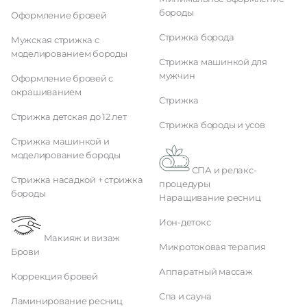
бороды
Оформление бровей
Стрижка борода
Мужская стрижка с
моделированием бороды
Стрижка машинкой для
мужчин
Оформление бровей с
окрашиванием
Стрижка
Стрижка детская до 12 лет
Стрижка бороды и усов
Стрижка машинкой и
моделирование бороды
СПА и релакс-
Стрижка насадкой + стрижка
процедуры
бороды
Наращивание ресниц
Ион-детокс
Макияж и визаж
Микротоковая терапия
Брови
Аппаратный массаж
Коррекция бровей
Спа и сауна
Ламинирование ресниц