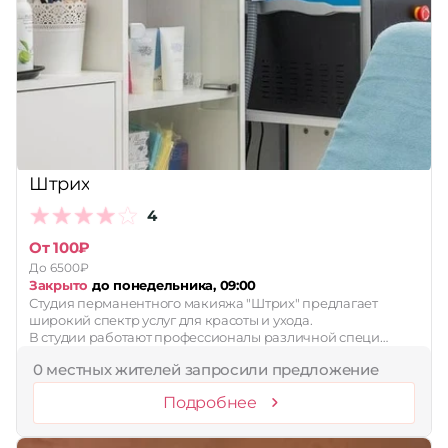
Штрих
4
От 100₽
До 6500₽
Закрыто
до понедельника, 09:00
Студия перманентного макияжа "Штрих" предлагает
широкий спектр услуг для красоты и ухода.
В студии работают профессионалы различной специ…
0 местных жителей запросили предложение
Подробнее