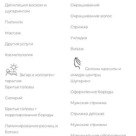
Депиляция воском и
Окрашивание
шугарингом
Окрашивание волос
Пилинги
Стрижка
Массаж
Укладка
Другие услуги
Визаж
Косметология
Салоны красоты и
Загар и коллаген-
имидж-центры
терапия
Шугаринг
Бритье головы
Оформление бороды
Солярий
Мужская стрижка
Бритье головы +
Стрижка детская
моделирование бороды
Мужские стрижки
Ламинирование ресниц и
ботокс
Минимальное оформление