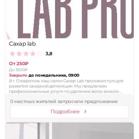
Принимает сертификаты
Применить
Сбросить
Сахар lab
3,8
От 250₽
До 3500₽
Закрыто
до понедельника, 09:00
В г. Ставрополь наш салон Сахар Lab проложил путь для
развития сахарной депиляции. Мы предлагаем
профессиональные услуги по удалению волос воском …
0 местных жителей запросили предложение
Подробнее