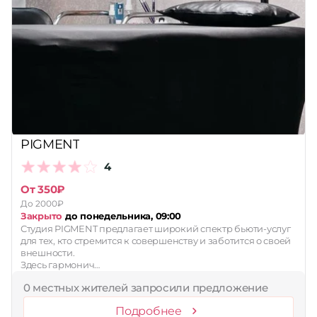
PIGMENT
4
От 350₽
До 2000₽
Закрыто
до понедельника, 09:00
Студия PIGMENT предлагает широкий спектр бьюти-услуг
для тех, кто стремится к совершенству и заботится о своей
внешности.
Здесь гармонич…
0 местных жителей запросили предложение
Подробнее