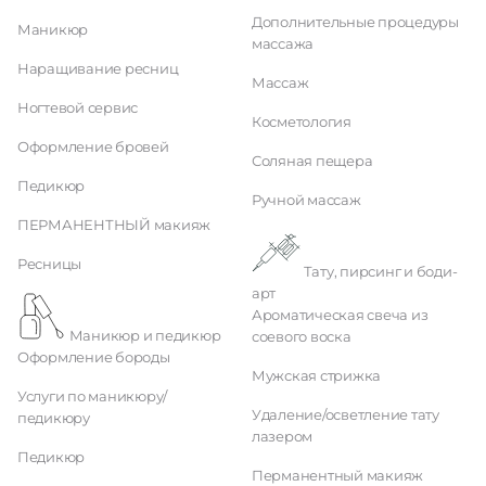
Дополнительные процедуры
Маникюр
массажа
Наращивание ресниц
Массаж
Ногтевой сервис
Косметология
Оформление бровей
Соляная пещера
Педикюр
Ручной массаж
ПЕРМАНЕНТНЫЙ макияж
Ресницы
Тату, пирсинг и боди-
арт
Ароматическая свеча из
Маникюр и педикюр
соевого воска
Оформление бороды
Мужская стрижка
Услуги по маникюру/
Удаление/осветление тату
педикюру
лазером
Педикюр
Перманентный макияж