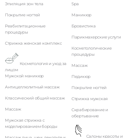
Эпиляция зон тела
Spa
Покрытие ногтей
Маникюр
Реабилитационные
Бровистика
процедуры
Парикмахерские услуги
Стрижка женская комплекс
Косметологические
процедуры
Косметология и уход за
Массаж
лицом
Мужской маникюр
Педикюр
Антицеллюлитный массаж
Покрытие ногтей
Классический общий массаж
Стрижка мужская
Массаж
Скрабирование и
обертывание
Мужская стрижка с
моделированием бороды
Салоны красоты и
Массаж лица, шеи, декольте и