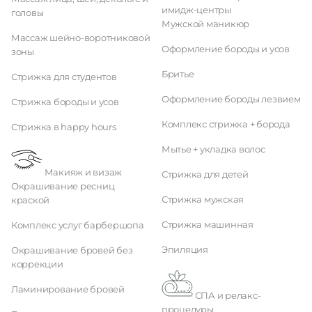
имидж-центры
головы
Мужской маникюр
Массаж шейно-воротниковой
Оформление бороды и усов
зоны
Бритье
Стрижка для студентов
Оформление бороды лезвием
Стрижка бороды и усов
Комплекс стрижка + борода
Стрижка в happy hours
Мытье + укладка волос
Макияж и визаж
Стрижка для детей
Окрашивание ресниц
Стрижка мужская
краской
Стрижка машинная
Комплекс услуг барбершопа
Эпиляция
Окрашивание бровей без
коррекции
Ламинирование бровей
СПА и релакс-
процедуры