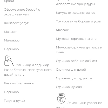
Брови
Аппаратные процедуры
Оформление бровей с
Камуфляж седины волос
окрашиванием
Тонирование бороды и усов
Комплекс услуг
Массаж
Макияж
Мужская стрижка наголо
Маникюр
Мужские стрижки для отца и
Педикюр
сына
Стрижка ребенка до 7 лет
Маникюр и педикюр
Стрижка для детей
Разработка индивидуального
дизайна тату
Стрижка для студентов
База для гель-лака
Стрижка мужчин
Педикюр
Тату на руках
Эпиляция и удаление
волос