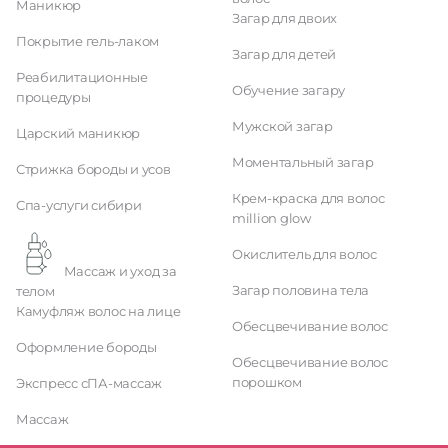
Маникюр
Загар для двоих
Покрытие гель-лаком
Загар для детей
Реабилитационные
Обучение загару
процедуры
Мужской загар
Царский маникюр
Моментальный загар
Стрижка бороды и усов
Крем-краска для волос
Спа-услуги сибири
million glow
Окислитель для волос
Массаж и уход за
Загар половина тела
телом
Камуфляж волос на лице
Обесцвечивание волос
Оформление бороды
Обесцвечивание волос
порошком
Экспресс сПА-массаж
Массаж