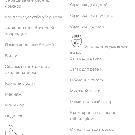
Стрижка для детей
краской
Стрижка для студентов
Комплекс услуг барбершопа
Стрижка мужчин
Окрашивание бровей без
коррекции
Ламинирование бровей
Эпиляция и удаление
волос
Брови
Загар для двоих
Оформление бровей с
Загар для детей
окрашиванием
Обучение загару
Комплекс услуг
Мужской загар
Макияж
Моментальный загар
Маникюр
Крем-краска для волос
Педикюр
million glow
Окислитель для волос