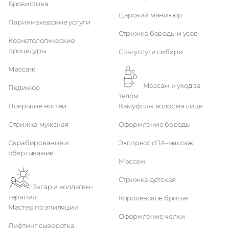
Бровистика
Царский маникюр
Парикмахерские услуги
Стрижка бороды и усов
Косметологические
процедуры
Спа-услуги сибири
Массаж
Массаж и уход за
Педикюр
телом
Покрытие ногтей
Камуфляж волос на лице
Стрижка мужская
Оформление бороды
Скрабирование и
Экспресс сПА-массаж
обертывание
Массаж
Стрижка детская
Загар и коллаген-
терапия
Королевское бритье
Мастер по эпиляции
Оформление челки
Лифтинг сыворотка