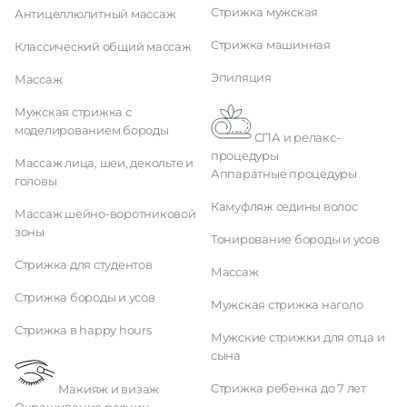
Стрижка мужская
Антицеллюлитный массаж
Стрижка машинная
Классический общий массаж
Эпиляция
Массаж
Мужская стрижка с
моделированием бороды
СПА и релакс-
процедуры
Массаж лица, шеи, декольте и
Аппаратные процедуры
головы
Камуфляж седины волос
Массаж шейно-воротниковой
зоны
Тонирование бороды и усов
Стрижка для студентов
Массаж
Стрижка бороды и усов
Мужская стрижка наголо
Стрижка в happy hours
Мужские стрижки для отца и
сына
Стрижка ребенка до 7 лет
Макияж и визаж
Окрашивание ресниц