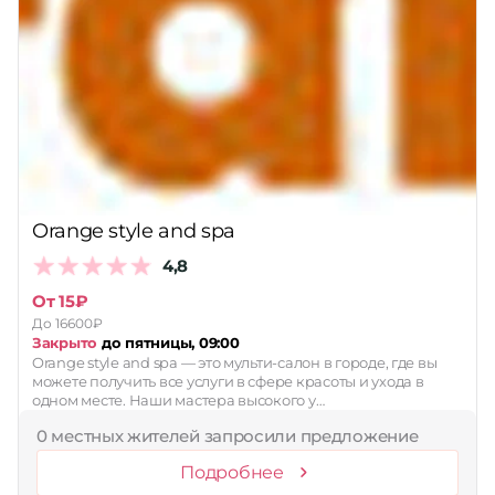
Orange style and spa
4,8
От 15₽
До 16600₽
Закрыто
до пятницы, 09:00
Orange style and spa — это мульти-салон в городе, где вы
можете получить все услуги в сфере красоты и ухода в
одном месте. Наши мастера высокого у…
0 местных жителей запросили предложение
Подробнее