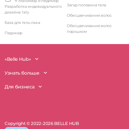
Маникюр и педикюр
Загар половина тела
Разработка индивидуального
дизайна тату
Обесцвечивание волос
База для гель-лака
Обесцвечивание волос
порошком
Педикюр
«Belle Hub»
О проекте
Узнать больше
Миссия
Наша команда
BelleHub для вас
Для бизнеса
Пользовательское соглашение
Вопросы и ответы
Согласие на обработку данных
Наш блог
BelleHub для бизнеса
Политика использования cookie
Покрытие рынка
Добавить бизнес
Политика конфиденциальности
Партнерство
Мой бизнес
Отзывы
Запросы прав на бизнес
Copyright © 2022-2026 BELLE HUB
Пресса о нас
Сертификаты
Тема