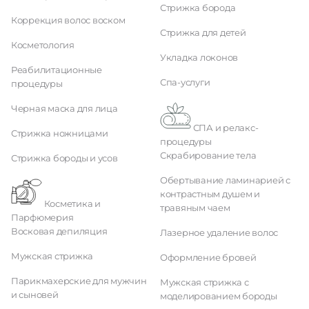
Стрижка борода
Коррекция волос воском
Стрижка для детей
Косметология
Укладка локонов
Реабилитационные
Спа-услуги
процедуры
Черная маска для лица
СПА и релакс-
Стрижка ножницами
процедуры
Скрабирование тела
Стрижка бороды и усов
Обертывание ламинарией с
контрастным душем и
Косметика и
травяным чаем
Парфюмерия
Восковая депиляция
Лазерное удаление волос
Мужская стрижка
Оформление бровей
Парикмахерские для мужчин
Мужская стрижка с
и сыновей
моделированием бороды