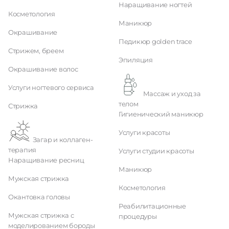
Наращивание ногтей
Косметология
Маникюр
Окрашивание
Педикюр golden trace
Стрижем, бреем
Эпиляция
Окрашивание волос
Услуги ногтевого сервиса
Массаж и уход за
телом
Стрижка
Гигиенический маникюр
Услуги красоты
Загар и коллаген-
терапия
Услуги студии красоты
Наращивание ресниц
Маникюр
Мужская стрижка
Косметология
Окантовка головы
Реабилитационные
Мужская стрижка с
процедуры
моделированием бороды