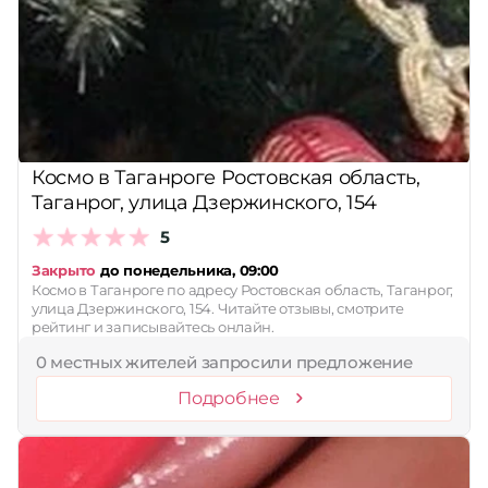
Принимает сертификаты
Применить
Сбросить
Космо в Таганроге Ростовская область,
Таганрог, улица Дзержинского, 154
5
Закрыто
до понедельника, 09:00
Космо в Таганроге по адресу Ростовская область, Таганрог,
улица Дзержинского, 154. Читайте отзывы, смотрите
рейтинг и записывайтесь онлайн.
0 местных жителей запросили предложение
Подробнее