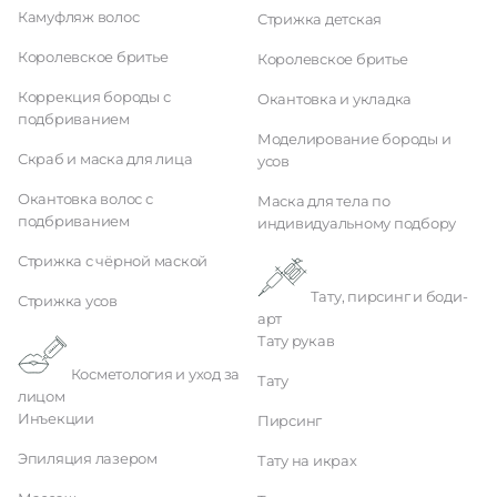
Камуфляж волос
Стрижка детская
Королевское бритье
Королевское бритье
Коррекция бороды с
Окантовка и укладка
подбриванием
Моделирование бороды и
Скраб и маска для лица
усов
Окантовка волос с
Маска для тела по
подбриванием
индивидуальному подбору
Стрижка с чёрной маской
Тату, пирсинг и боди-
Стрижка усов
арт
Тату рукав
Косметология и уход за
Тату
лицом
Инъекции
Пирсинг
Эпиляция лазером
Тату на икрах