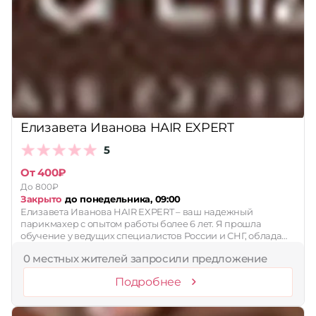
Елизавета Иванова HAIR EXPERT
5
От 400₽
До 800₽
Закрыто
до понедельника, 09:00
Елизавета Иванова HAIR EXPERT – ваш надежный
парикмахер с опытом работы более 6 лет. Я прошла
обучение у ведущих специалистов России и СНГ, облада…
0 местных жителей запросили предложение
Подробнее