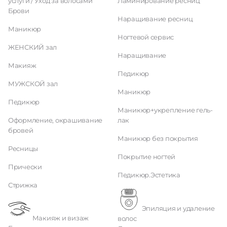
услуги / Уход за волосами
Ламинирование ресниц
Брови
Наращивание ресниц
Маникюр
Ногтевой сервис
ЖЕНСКИЙ зал
Наращивание
Макияж
Педикюр
МУЖСКОЙ зал
Маникюр
Педикюр
Маникюр+укрепление гель-
Оформление, окрашивание
лак
бровей
Маникюр без покрытия
Ресницы
Покрытие ногтей
Прически
Педикюр.Эстетика
Стрижка
Эпиляция и удаление
Макияж и визаж
волос