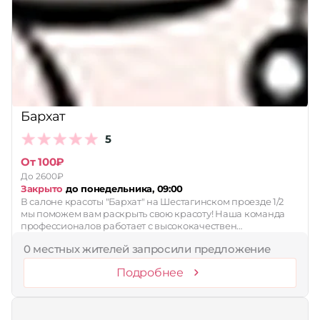
Принимает сертификаты
Применить
Сбросить
Бархат
5
От 100₽
До 2600₽
Закрыто
до понедельника, 09:00
В салоне красоты "Бархат" на Шестагинском проезде 1/2
мы поможем вам раскрыть свою красоту! Наша команда
профессионалов работает с высококачествен…
0 местных жителей запросили предложение
Подробнее