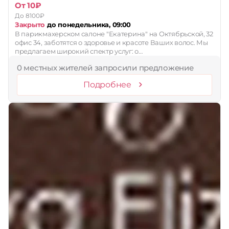
От 10₽
До 8100₽
Закрыто
до понедельника, 09:00
В парикмахерском салоне "Екатерина" на Октябрьской, 32
офис 34, заботятся о здоровье и красоте Ваших волос. Мы
предлагаем широкий спектр услуг: о…
0 местных жителей запросили предложение
Подробнее