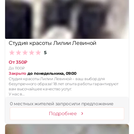
Студия красоты Лилии Левиной
5
От 350₽
До 1100₽
Закрыто
до понедельника, 09:00
Студия красоты Лилии Левиной – ваш выбор для
безупречного образа! 18 лет опыта работы гарантируют
вам высочайшее качество услуг.
У нас в…
0 местных жителей запросили предложение
Подробнее