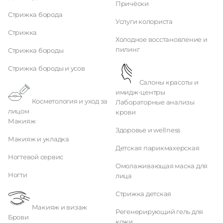
Причёски
Стрижка борода
Услуги колориста
Стрижка
Холодное восстановление и
пилинг
Стрижка бороды
Стрижка бороды и усов
Салоны красоты и
имидж-центры
Косметология и уход за
Лабораторные анализы
лицом
крови
Макияж
Здоровье и wellness
Макияж и укладка
Детская парикмахерская
Ногтевой сервис
Омолаживающая маска для
Ногти
лица
Стрижка детская
Макияж и визаж
Регенерирующий гель для
Брови
кожи