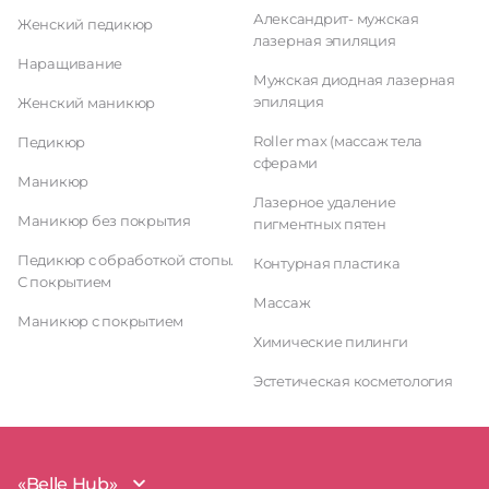
Александрит- мужская
Женский педикюр
лазерная эпиляция
Наращивание
Мужская диодная лазерная
эпиляция
Женский маникюр
Roller max (массаж тела
Педикюр
сферами
Маникюр
Лазерное удаление
Маникюр без покрытия
пигментных пятен
Педикюр с обработкой стопы.
Контурная пластика
С покрытием
Массаж
Маникюр с покрытием
Химические пилинги
Эстетическая косметология
«Belle Hub»