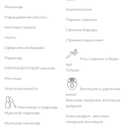
Маникюр
Косметология
Наращивание ресниц
Первая стрижка
Ногтевой сервис
Стрижка бороды
Ногти
Стрижка машинная
Оформление бровей
Педикюр
Тату, пирсинг и боди-
арт
ПЕРМАНЕНТНЫЙ макияж
Татуаж
Ресницы
Услуги визажиста
Эпиляция и удаление
волос
Женская лазерная эпиляция
диодная
Маникюр и педикюр
Мужской педикюр
Александрит- женская
лазерная эпиляция
Мужской маникюр