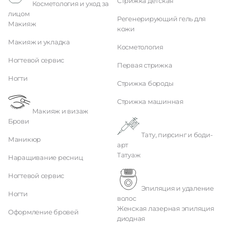
Стрижка детская
Косметология и уход за
лицом
Регенерирующий гель для
Макияж
кожи
Макияж и укладка
Косметология
Ногтевой сервис
Первая стрижка
Ногти
Стрижка бороды
Стрижка машинная
Макияж и визаж
Брови
Тату, пирсинг и боди-
Маникюр
арт
Татуаж
Наращивание ресниц
Ногтевой сервис
Эпиляция и удаление
Ногти
волос
Женская лазерная эпиляция
Оформление бровей
диодная