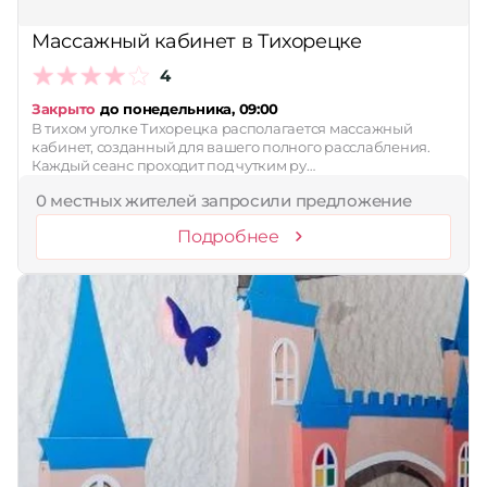
Принимает сертификаты
Массажный кабинет в Тихорецке
Применить
4
Сбросить
Закрыто
до понедельника, 09:00
В тихом уголке Тихорецка располагается массажный
кабинет, созданный для вашего полного расслабления.
Каждый сеанс проходит под чутким ру…
0 местных жителей запросили предложение
Подробнее