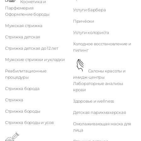
Косметика и
Парфюмерия
Услуги барбера
Оформление бороды
Причёски
Мужская стрижка
Услуги колориста
Стрижка детская
Холодное восстановление и
Стрижка детская до 12 лет
пилинг
Мужские стрижки и укладки
Реабилитационные
Салоны красоты и
процедуры
имидж-центры
Лабораторные анализы
Стрижка борода
крови
Стрижка
Здоровье и wellness
Стрижка бороды
Детская парикмахерская
Стрижка бороды и усов
Омолаживающая маска для
лица