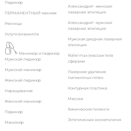
Педикюр
Александрит- женская
лазерная эпиляция
ПЕРМАНЕНТНЫЙ макияж
Александрит- мужская
Ресницы
лазерная эпиляция
Услуги визажиста
Мужская диодная лазерная
эпиляция
Маникюр и педикюр
Roller max (массаж тела
Мужской педикюр
сферами
Мужской маникюр
Лазерное удаление
пигментных пятен
Женский педикюр
Контурная пластика
Наращивание
Массаж
Женский маникюр
Химические пилинги
Педикюр
Эстетическая косметология
Маникюр