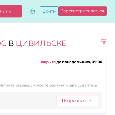
Зарегистрироваться
Войти
Найти
Добавить,
привязать
бизнес
Мой
ОС
В
ЦИВИЛЬСКЕ
бизнес
Запросы
на привязку
Сертификаты
а
Закрыто
до понедельника, 09:00
 Читайте отзывы, смотрите рейтинг и записывайтесь
Подробнее