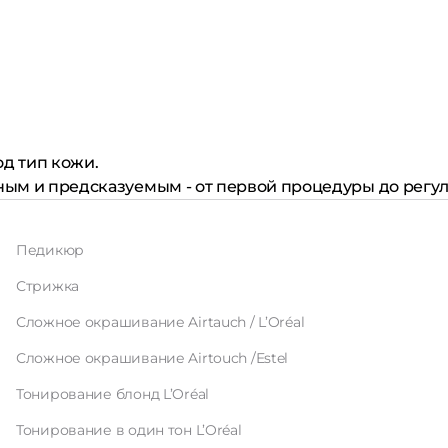
д тип кожи.
тным и предсказуемым - от первой процедуры до рег
Педикюр
Стрижка
Сложное окрашивание Airtauch / L’Oréal
Сложное окрашивание Airtouch /Estel
Тонирование блонд L’Oréal
Тонирование в один тон L’Oréal