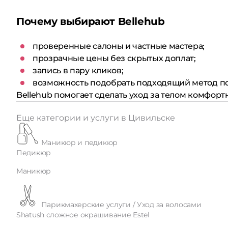
Почему выбирают Bellehub
проверенные салоны и частные мастера;
прозрачные цены без скрытых доплат;
запись в пару кликов;
возможность подобрать подходящий метод по
Bellehub помогает сделать уход за телом комфор
Еще категории и услуги в Цивильске
Маникюр и педикюр
Педикюр
Маникюр
Парикмахерские услуги / Уход за волосами
Shatush сложное окрашивание Estel