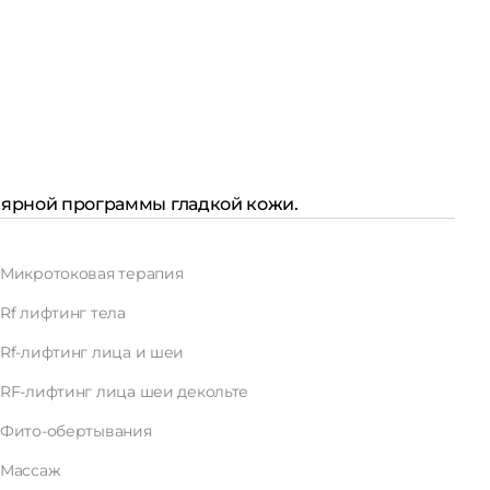
улярной программы гладкой кожи.
Микротоковая терапия
Rf лифтинг тела
Rf-лифтинг лица и шеи
RF-лифтинг лица шеи декольте
Фито-обертывания
Массаж