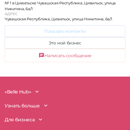
№ 1 в Цивильске Чувашская Республика, Цивильск, улица
Никитина, 6а/1
АДРЕС
Чувашская Республика, Цивильск, улица Никитина, 6а/1
Показать контакты
Это мой бизнес
Написать сообщение
«Belle Hub»
О проекте
Узнать больше
Миссия
Наша команда
BelleHub для вас
Для бизнеса
Пользовательское соглашение
Вопросы и ответы