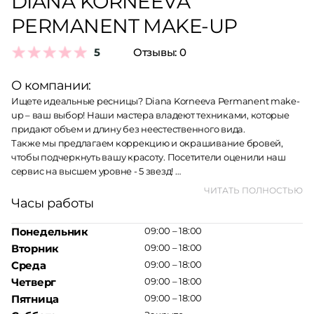
DIANA KORNEEVA
PERMANENT MAKE-UP
5
Отзывы:
0
О компании:
Ищете идеальные ресницы? Diana Korneeva Permanent make-
up – ваш выбор! Наши мастера владеют техниками, которые
придают объем и длину без неестественного вида.
Также мы предлагаем коррекцию и окрашивание бровей,
чтобы подчеркнуть вашу красоту. Посетители оценили наш
сервис на высшем уровне - 5 звезд!
Diana Korneeva Permanent make-up находится по адресу:
ЧИТАТЬ ПОЛНОСТЬЮ
Россия, Сахалинская область, Углегорск, улица Победы, 152.
Часы работы
Запишитесь к мастеру по телефону +7 (902) 572-05-70 или
посетите наш веб-сайт t.me.
Понедельник
09:00 – 18:00
Вторник
09:00 – 18:00
Среда
09:00 – 18:00
Четверг
09:00 – 18:00
Пятница
09:00 – 18:00