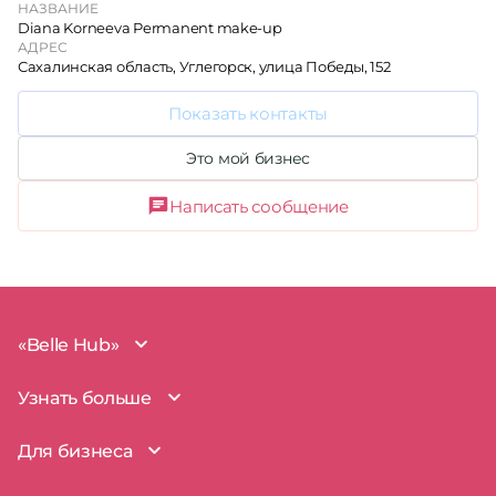
НАЗВАНИЕ
Diana Korneeva Permanent make-up
АДРЕС
Сахалинская область, Углегорск, улица Победы, 152
Показать контакты
Это мой бизнес
Написать сообщение
«Belle Hub»
О проекте
Узнать больше
Миссия
Наша команда
BelleHub для вас
Для бизнеса
Пользовательское соглашение
Вопросы и ответы