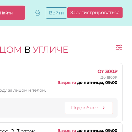
Зарегистрироваться
Войти
Найти
Добавить,
привязать
бизнес
Мой
ИЦОМ
В
УГЛИЧЕ
бизнес
Запросы
на привязку
Сертификаты
От 300₽
До 1800₽
Закрыто
до пятницы, 09:00
оду за лицом и телом.
Подробнее
е, 2, 3 этаж
Закрыто
до пятницы, 09:00