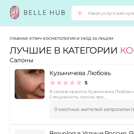
Город:
ГЛАВНАЯ
УГЛИЧ
КОСМЕТОЛОГИЯ И УХОД ЗА ЛИЦОМ
ЛУЧШИЕ В КАТЕГОРИИ
КО
Салоны
Категории:
Кузьмичева Любовь
Услуги:
5
В салоне красоты Кузьмичева Любовь н
Специалисты салона пре…
Рейтинг:
0 местных жителей запросили 
Стоимость услуг:
Brovolog в Угличе Россия, Я