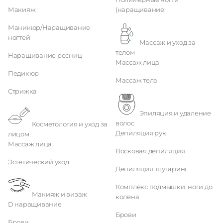
Макияж
(наращивание
Маникюр/Наращивание
ногтей
Массаж и уход за
телом
Наращивание ресниц
Массаж лица
Педикюр
Массаж тела
Стрижка
Эпиляция и удаление
волос
Косметология и уход за
Депиляция рук
лицом
Массаж лица
Восковая депиляция
Эстетический уход
Депиляция, шугаринг
Комплекс подмышки, ноги до
Макияж и визаж
колена
D наращивание
Брови
Брови