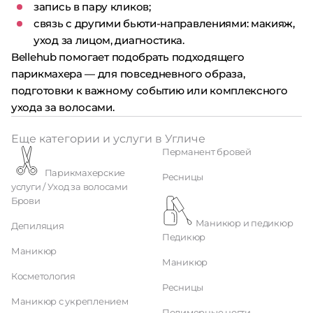
запись в пару кликов;
связь с другими бьюти-направлениями: макияж,
уход за лицом, диагностика.
Bellehub помогает подобрать подходящего
парикмахера — для повседневного образа,
подготовки к важному событию или комплексного
ухода за волосами.
Еще категории и услуги в Угличе
Перманент бровей
Парикмахерские
Ресницы
услуги / Уход за волосами
Брови
Маникюр и педикюр
Депиляция
Педикюр
Маникюр
Маникюр
Косметология
Ресницы
Маникюр с укреплением
Полимерные ногти