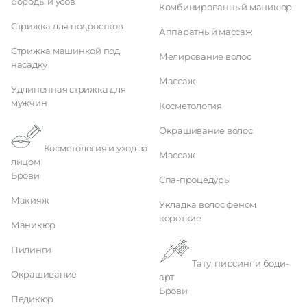
бороды и усов
Комбинированный маникюр
Стрижка для подростков
Аппаратный массаж
Стрижка машинкой под
Мелирование волос
насадку
Массаж
Удлиненная стрижка для
мужчин
Косметология
Окрашивание волос
Косметология и уход за
Массаж
лицом
Брови
Спа-процедуры
Макияж
Укладка волос феном
короткие
Маникюр
Пилинги
Тату, пирсинг и боди-
Окрашивание
арт
Брови
Педикюр