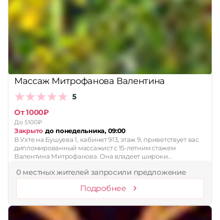
Массаж Митрофанова Валентина
5
От 1000₽
До 5100₽
Закрыто
до понедельника, 09:00
В Ухте на Бушуева 1, кабинет 913, этаж 9, приветствует вас
дипломированный массажист с 15-летним стажем
Валентина Митрофанова. Она владеет широки…
0 местных жителей запросили предложение
Подробнее