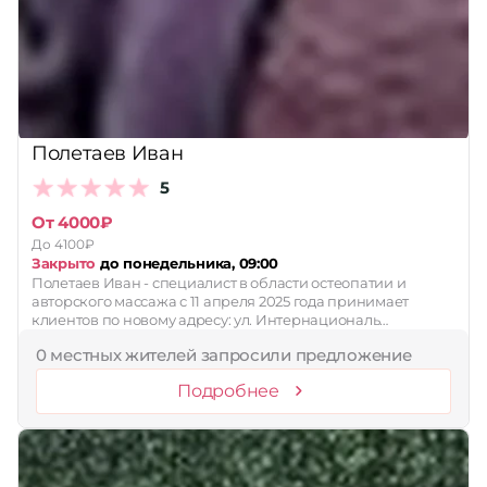
Принимает сертификаты
Применить
Сбросить
Полетаев Иван
5
От 4000₽
До 4100₽
Закрыто
до понедельника, 09:00
Полетаев Иван - специалист в области остеопатии и
авторского массажа с 11 апреля 2025 года принимает
клиентов по новому адресу: ул. Интернациональ…
0 местных жителей запросили предложение
Подробнее