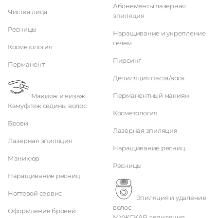
Абонементы лазерная
Чистка лица
эпиляция
Ресницы
Наращивание и укрепление
гелем
Косметология
Пирсинг
Перманент
Депиляция паста/воск
Перманентный макияж
Макияж и визаж
Камуфляж седины волос
Косметология
Брови
Лазерная эпиляция
Лазерная эпиляция
Наращивание ресниц
Маникюр
Ресницы
Наращивание ресниц
Ногтевой сервис
Эпиляция и удаление
волос
Оформление бровей
МУЖСКАЯ депиляция