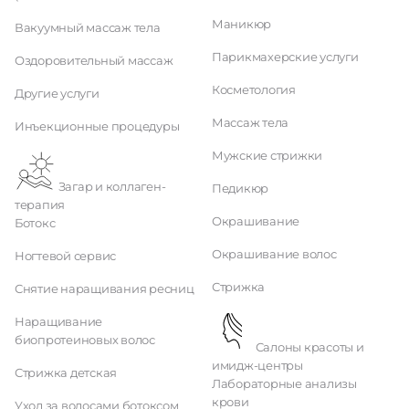
Маникюр
Вакуумный массаж тела
Парикмахерские услуги
Оздоровительный массаж
Косметология
Другие услуги
Массаж тела
Инъекционные процедуры
Мужские стрижки
Загар и коллаген-
Педикюр
терапия
Окрашивание
Ботокс
Окрашивание волос
Ногтевой сервис
Стрижка
Снятие наращивания ресниц
Наращивание
биопротеиновых волос
Салоны красоты и
имидж-центры
Стрижка детская
Лабораторные анализы
крови
Уход за волосами ботоксом