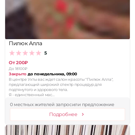
Пилюк Алла
5
От 200₽
До 18100₽
Закрыто
до понедельника, 09:00
В центре Ухты вас ждет салон красоты "Пилюк Алла",
предлагающий широкий спектр процедур для
подтянутого и здорового тела.
Я - единственный мас…
0 местных жителей запросили предложение
Подробнее