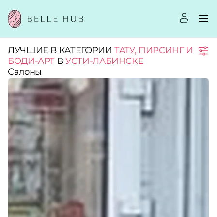
ЛУЧШИЕ В КАТЕГОРИИ
ТАТУ, ПИРСИНГ И
Город:
БОДИ-АРТ
В
УСТИ-ЛАБИНСКЕ
Салоны
Категории:
Рейтинг:
Стоимость услуг:
Принимает сертификаты
Применить