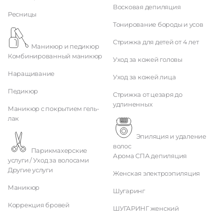
Восковая депиляция
Ресницы
Тонирование бороды и усов
Стрижка для детей от 4 лет
Маникюр и педикюр
Комбинированный маникюр
Уход за кожей головы
Наращивание
Уход за кожей лица
Педикюр
Стрижка от цезаря до
удлиненных
Маникюр с покрытием гель-
лак
Эпиляция и удаление
волос
Парикмахерские
Арома СПА депиляция
услуги / Уход за волосами
Другие услуги
Женская электроэпиляция
Маникюр
Шугаринг
Коррекция бровей
ШУГАРИНГ женский