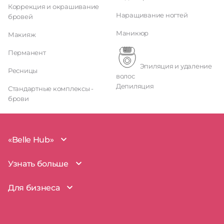
Коррекция и окрашивание
Наращивание ногтей
бровей
Маникюр
Макияж
Перманент
Эпиляция и удаление
Ресницы
волос
Депиляция
Стандартные комплексы -
брови
«Belle Hub»
О проекте
Узнать больше
Миссия
Наша команда
BelleHub для вас
Для бизнеса
Пользовательское соглашение
Вопросы и ответы
Согласие на обработку данных
Наш блог
BelleHub для бизнеса
Политика использования cookie
Покрытие рынка
Добавить бизнес